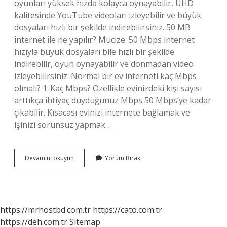
oyunları yüksek hızda kolayca oynayabilir, UHD
kalitesinde YouTube videoları izleyebilir ve büyük
dosyaları hızlı bir şekilde indirebilirsiniz. 50 MB
internet ile ne yapılır? Mucize. 50 Mbps internet
hızıyla büyük dosyaları bile hızlı bir şekilde
indirebilir, oyun oynayabilir ve donmadan video
izleyebilirsiniz. Normal bir ev interneti kaç Mbps
olmalı? 1-Kaç Mbps? Özellikle evinizdeki kişi sayısı
arttıkça ihtiyaç duyduğunuz Mbps 50 Mbps’ye kadar
çıkabilir. Kısacası evinizi internete bağlamak ve
işinizi sorunsuz yapmak…
Evde
Devamını okuyun
Yorum Bırak
Internet
50
Mbps
Yeterli
Mi
https://mrhostbd.com.tr
https://cato.com.tr
https://deh.com.tr
Sitemap