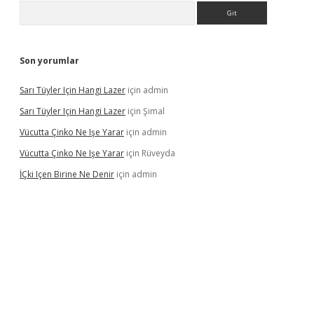
Arama
Son yorumlar
Sarı Tüyler Için Hangi Lazer
için
admin
Sarı Tüyler Için Hangi Lazer
için
Şimal
Vücutta Çinko Ne Işe Yarar
için
admin
Vücutta Çinko Ne Işe Yarar
için
Rüveyda
İÇki Içen Birine Ne Denir
için
admin
ps://ilbet.casino/