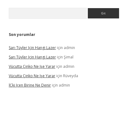
Arama
Son yorumlar
Sarı Tüyler Için Hangi Lazer
için
admin
Sarı Tüyler Için Hangi Lazer
için
Şimal
Vücutta Çinko Ne Işe Yarar
için
admin
Vücutta Çinko Ne Işe Yarar
için
Rüveyda
İÇki Içen Birine Ne Denir
için
admin
ps://ilbet.casino/