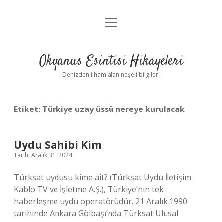
menüyü
Anasayfa
aç
Gizlilik Politikası
Okyanus Esintisi Hikayeleri
Yasal Uyarı
Denizden ilham alan neşeli bilgiler!
Hakkımızda
Etiket:
Türkiye uzay üssü nereye kurulacak
Uydu Sahibi Kim
Tarih: Aralık 31, 2024
Türksat uydusu kime ait? (Türksat Uydu İletişim
Kablo TV ve İşletme A.Ş.), Türkiye’nin tek
haberleşme uydu operatörüdür. 21 Aralık 1990
tarihinde Ankara Gölbaşı’nda Türksat Ulusal