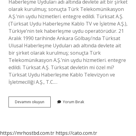
Haberleşme Uyduları adı altında devlete ait bir şirket
olarak kurulmuş; sonuçta Türk Telekomünikasyon
A.Ş.’nin uydu hizmetleri. entegre edildi. Türksat A.Ş.
(Türksat Uydu Haberleşme Kablo TV ve İşletme A.Ş.),
Türkiye’nin tek haberleşme uydu operatörüdür. 21
Aralık 1990 tarihinde Ankara Gölbaşı’nda Türksat
Ulusal Haberleşme Uyduları adı altında devlete ait
bir şirket olarak kurulmuş; sonuçta Türk
Telekomünikasyon A.Ş.’nin uydu hizmetleri. entegre
edildi. Türksat A.Ş. Türksat devletin mi özel mi?
Türksat Uydu Haberleşme Kablo Televizyon ve
İşletmeciliği A.Ş., T.C.…
Uydu
Devamını okuyun
Yorum Bırak
Sahibi
Kim
https://mrhostbd.com.tr
https://cato.com.tr