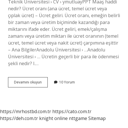
Teknik Üniversitesi › CV › ymutluayPPT Maaş haddi
nedir? Ücret oranı (ana ücret, temel ücret veya
çıplak ücret) – Ücret geliri. Ücret oranı, emeğin belirli
bir zaman veya üretim biçiminde kazandığı para
miktarını ifade eder. Ücret geliri, emek/çalışma
zamanı veya üretim miktarı ile ücret oranının (temel
ücret, temel ücret veya nakit ücret) çarpımına eşittir
– Ana BilgilerAnadolu Üniversitesi › …Anadolu
Üniversitesi › … Ücretin geçerli bir para ile ödenmesi
şekli nedir? I.…
Ücreti
Devamını okuyun
10 Yorum
Haddi
Nedir
https://mrhostbd.com.tr
https://cato.com.tr
https://deh.com.tr
knight online
nttgame
Sitemap