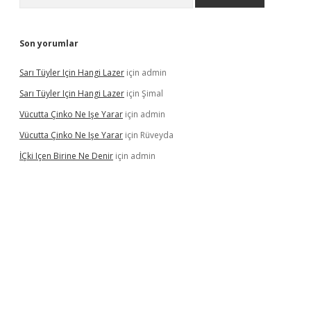
Son yorumlar
Sarı Tüyler Için Hangi Lazer
için
admin
Sarı Tüyler Için Hangi Lazer
için
Şimal
Vücutta Çinko Ne Işe Yarar
için
admin
Vücutta Çinko Ne Işe Yarar
için
Rüveyda
İÇki Içen Birine Ne Denir
için
admin
ps://ilbet.casino/