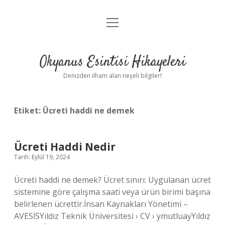
menüyü
Anasayfa
aç
Gizlilik Politikası
Okyanus Esintisi Hikayeleri
Yasal Uyarı
Denizden ilham alan neşeli bilgiler!
Hakkımızda
Etiket:
Ücreti haddi ne demek
Ücreti Haddi Nedir
Tarih: Eylül 19, 2024
Ücreti haddi ne demek? Ücret sınırı: Uygulanan ücret
sistemine göre çalışma saati veya ürün birimi başına
belirlenen ücrettir.İnsan Kaynakları Yönetimi –
AVESİSYıldız Teknik Üniversitesi › CV › ymutluayYıldız