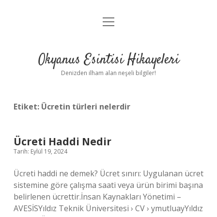
menüyü
Anasayfa
aç
Gizlilik Politikası
Okyanus Esintisi Hikayeleri
Yasal Uyarı
Denizden ilham alan neşeli bilgiler!
Hakkımızda
Etiket:
Ücretin türleri nelerdir
Ücreti Haddi Nedir
Tarih: Eylül 19, 2024
Ücreti haddi ne demek? Ücret sınırı: Uygulanan ücret
sistemine göre çalışma saati veya ürün birimi başına
belirlenen ücrettir.İnsan Kaynakları Yönetimi –
AVESİSYıldız Teknik Üniversitesi › CV › ymutluayYıldız