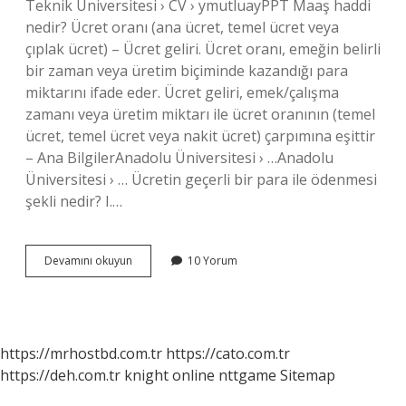
Teknik Üniversitesi › CV › ymutluayPPT Maaş haddi
nedir? Ücret oranı (ana ücret, temel ücret veya
çıplak ücret) – Ücret geliri. Ücret oranı, emeğin belirli
bir zaman veya üretim biçiminde kazandığı para
miktarını ifade eder. Ücret geliri, emek/çalışma
zamanı veya üretim miktarı ile ücret oranının (temel
ücret, temel ücret veya nakit ücret) çarpımına eşittir
– Ana BilgilerAnadolu Üniversitesi › …Anadolu
Üniversitesi › … Ücretin geçerli bir para ile ödenmesi
şekli nedir? I.…
Ücreti
Devamını okuyun
10 Yorum
Haddi
Nedir
https://mrhostbd.com.tr
https://cato.com.tr
https://deh.com.tr
knight online
nttgame
Sitemap