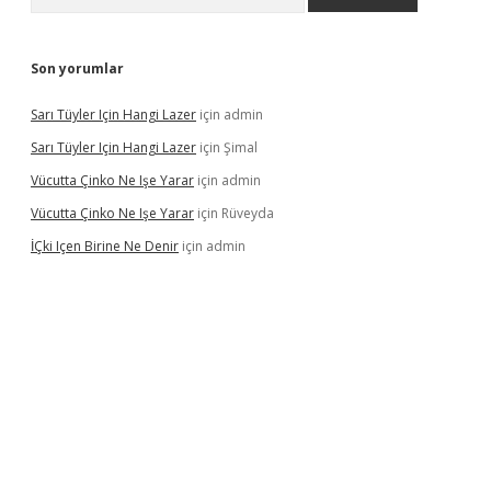
Son yorumlar
Sarı Tüyler Için Hangi Lazer
için
admin
Sarı Tüyler Için Hangi Lazer
için
Şimal
Vücutta Çinko Ne Işe Yarar
için
admin
Vücutta Çinko Ne Işe Yarar
için
Rüveyda
İÇki Içen Birine Ne Denir
için
admin
ps://ilbet.casino/