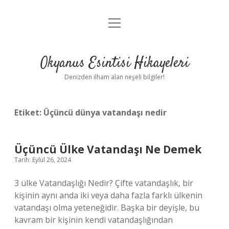
menüyü
Anasayfa
aç
Gizlilik Politikası
Okyanus Esintisi Hikayeleri
Yasal Uyarı
Denizden ilham alan neşeli bilgiler!
Hakkımızda
Etiket:
Üçüncü dünya vatandaşı nedir
Üçüncü Ülke Vatandaşı Ne Demek
Tarih: Eylül 26, 2024
3 ülke Vatandaşlığı Nedir? Çifte vatandaşlık, bir
kişinin aynı anda iki veya daha fazla farklı ülkenin
vatandaşı olma yeteneğidir. Başka bir deyişle, bu
kavram bir kişinin kendi vatandaşlığından