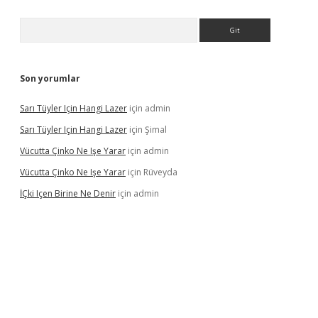
Arama
Son yorumlar
Sarı Tüyler Için Hangi Lazer
için
admin
Sarı Tüyler Için Hangi Lazer
için
Şimal
Vücutta Çinko Ne Işe Yarar
için
admin
Vücutta Çinko Ne Işe Yarar
için
Rüveyda
İÇki Içen Birine Ne Denir
için
admin
ps://ilbet.casino/