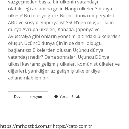
vazgeçmeden başka bir ülkenin vatandaşı
olabileceği anlamına gelir. Hangi ülkeler 3 dünya
ülkesi? Bu teoriye göre; Birinci dünya emperyalist
ABD ve sosyal emperyalist SSCB’den oluşur. İkinci
dünya Avrupa ülkeleri, Kanada, Japonya ve
Avustralya gibi onların yönetimi altındaki ülkelerden
oluşur. Üçüncü dünya Çin’in de dahil olduğu
bağlantısız ülkelerden oluşur. Üçüncü dünya
vatandaşı nedir? Daha sonraları Üçüncü Dünya
ülkesi kavramı; gelişmiş ülkeler, komünist ülkeler ve
diğerleri, yani diğer az gelişmiş ülkeler diye
adlandırılabilen bir…
Üçüncü
Devamını okuyun
Yorum Bırak
Ülke
Vatandaşı
Ne
Demek
https://mrhostbd.com.tr
https://cato.com.tr