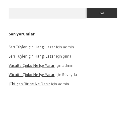
Arama
Son yorumlar
Sarı Tüyler Için Hangi Lazer
için
admin
Sarı Tüyler Için Hangi Lazer
için
Şimal
Vücutta Çinko Ne Işe Yarar
için
admin
Vücutta Çinko Ne Işe Yarar
için
Rüveyda
İÇki Içen Birine Ne Denir
için
admin
ps://ilbet.casino/