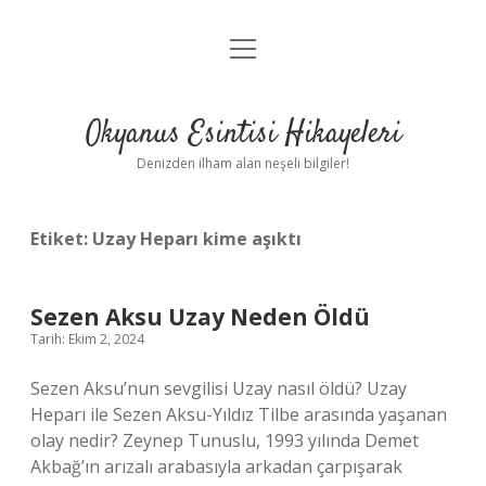
menüyü
Anasayfa
aç
Gizlilik Politikası
Okyanus Esintisi Hikayeleri
Yasal Uyarı
Denizden ilham alan neşeli bilgiler!
Hakkımızda
Etiket:
Uzay Heparı kime aşıktı
Sezen Aksu Uzay Neden Öldü
Tarih: Ekim 2, 2024
Sezen Aksu’nun sevgilisi Uzay nasıl öldü? Uzay
Heparı ile Sezen Aksu-Yıldız Tilbe arasında yaşanan
olay nedir? Zeynep Tunuslu, 1993 yılında Demet
Akbağ’ın arızalı arabasıyla arkadan çarpışarak