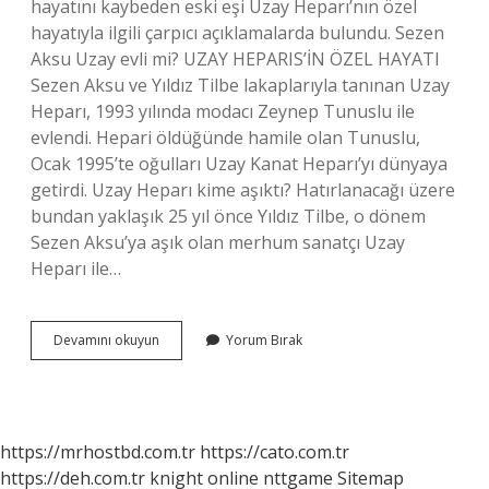
hayatını kaybeden eski eşi Uzay Heparı’nın özel
hayatıyla ilgili çarpıcı açıklamalarda bulundu. Sezen
Aksu Uzay evli mi? UZAY HEPARIS’İN ÖZEL HAYATI
Sezen Aksu ve Yıldız Tilbe lakaplarıyla tanınan Uzay
Heparı, 1993 yılında modacı Zeynep Tunuslu ile
evlendi. Hepari öldüğünde hamile olan Tunuslu,
Ocak 1995’te oğulları Uzay Kanat Heparı’yı ​​dünyaya
getirdi. Uzay Heparı kime aşıktı? Hatırlanacağı üzere
bundan yaklaşık 25 yıl önce Yıldız Tilbe, o dönem
Sezen Aksu’ya aşık olan merhum sanatçı Uzay
Heparı ile…
Sezen
Devamını okuyun
Yorum Bırak
Aksu
Uzay
Neden
Öldü
https://mrhostbd.com.tr
https://cato.com.tr
https://deh.com.tr
knight online
nttgame
Sitemap