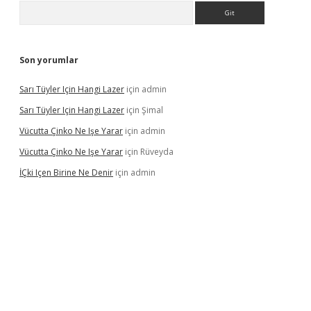
Arama
Son yorumlar
Sarı Tüyler Için Hangi Lazer
için
admin
Sarı Tüyler Için Hangi Lazer
için
Şimal
Vücutta Çinko Ne Işe Yarar
için
admin
Vücutta Çinko Ne Işe Yarar
için
Rüveyda
İÇki Içen Birine Ne Denir
için
admin
ps://ilbet.casino/