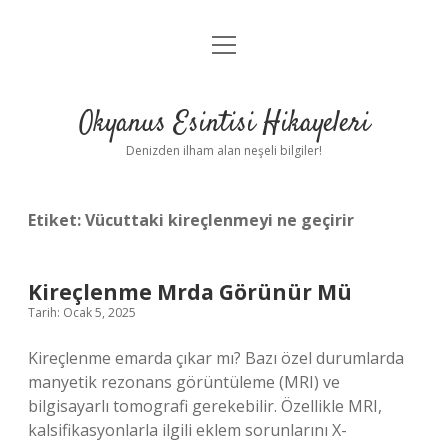
menüyü
Anasayfa
aç
Gizlilik Politikası
Okyanus Esintisi Hikayeleri
Yasal Uyarı
Denizden ilham alan neşeli bilgiler!
Hakkımızda
Etiket:
Vücuttaki kireçlenmeyi ne geçirir
Kireçlenme Mrda Görünür Mü
Tarih: Ocak 5, 2025
Kireçlenme emarda çıkar mı? Bazı özel durumlarda
manyetik rezonans görüntüleme (MRI) ve
bilgisayarlı tomografi gerekebilir. Özellikle MRI,
kalsifikasyonlarla ilgili eklem sorunlarını X-