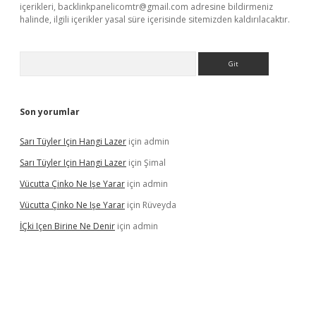
içerikleri,
backlinkpanelicomtr@gmail.com
adresine bildirmeniz
halinde, ilgili içerikler yasal süre içerisinde sitemizden kaldırılacaktır.
Arama
Son yorumlar
Sarı Tüyler Için Hangi Lazer
için
admin
Sarı Tüyler Için Hangi Lazer
için
Şimal
Vücutta Çinko Ne Işe Yarar
için
admin
Vücutta Çinko Ne Işe Yarar
için
Rüveyda
İÇki Içen Birine Ne Denir
için
admin