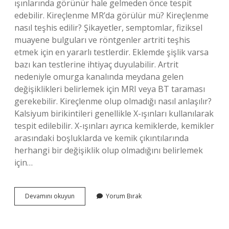
ışınlarında görünür hale gelmeden önce tespit
edebilir. Kireçlenme MR’da görülür mü? Kireçlenme
nasıl teşhis edilir? Şikayetler, semptomlar, fiziksel
muayene bulguları ve röntgenler artriti teşhis
etmek için en yararlı testlerdir. Eklemde şişlik varsa
bazı kan testlerine ihtiyaç duyulabilir. Artrit
nedeniyle omurga kanalında meydana gelen
değişiklikleri belirlemek için MRI veya BT taraması
gerekebilir. Kireçlenme olup olmadığı nasıl anlaşılır?
Kalsiyum birikintileri genellikle X-ışınları kullanılarak
tespit edilebilir. X-ışınları ayrıca kemiklerde, kemikler
arasındaki boşluklarda ve kemik çıkıntılarında
herhangi bir değişiklik olup olmadığını belirlemek
için…
Kireçlenme
Devamını okuyun
Yorum Bırak
Mrda
Görünür
Mü