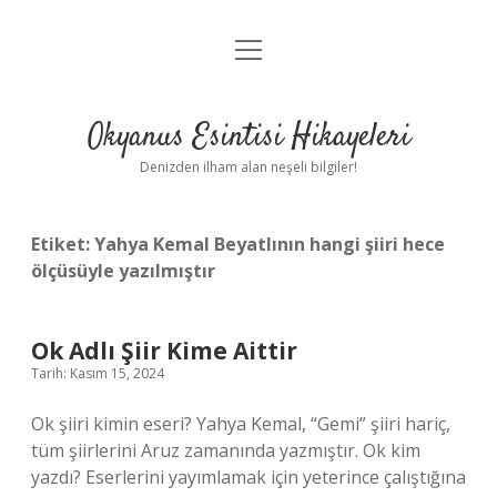
menüyü
Anasayfa
aç
Gizlilik Politikası
Okyanus Esintisi Hikayeleri
Yasal Uyarı
Denizden ilham alan neşeli bilgiler!
Hakkımızda
Etiket:
Yahya Kemal Beyatlının hangi şiiri hece
ölçüsüyle yazılmıştır
Ok Adlı Şiir Kime Aittir
Tarih: Kasım 15, 2024
Ok şiiri kimin eseri? Yahya Kemal, “Gemi” şiiri hariç,
tüm şiirlerini Aruz zamanında yazmıştır. Ok kim
yazdı? Eserlerini yayımlamak için yeterince çalıştığına