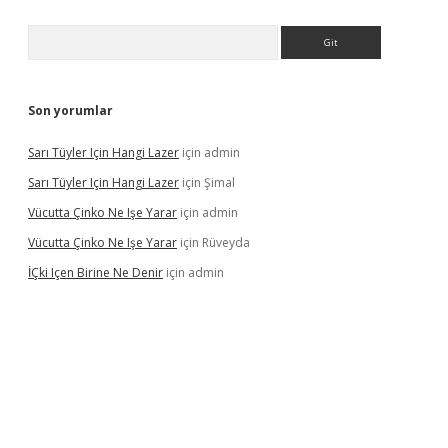
Arama
Son yorumlar
Sarı Tüyler Için Hangi Lazer
için
admin
Sarı Tüyler Için Hangi Lazer
için
Şimal
Vücutta Çinko Ne Işe Yarar
için
admin
Vücutta Çinko Ne Işe Yarar
için
Rüveyda
İÇki Içen Birine Ne Denir
için
admin
ps://ilbet.casino/