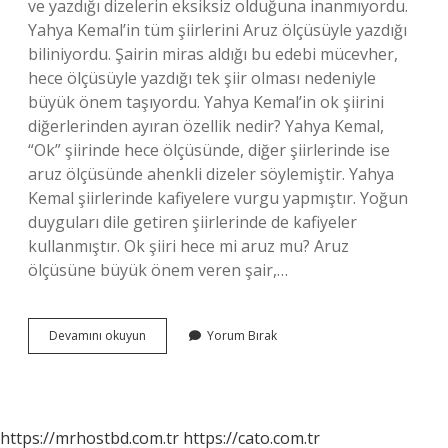
ve yazdığı dizelerin eksiksiz olduğuna inanmıyordu.
Yahya Kemal’in tüm şiirlerini Aruz ölçüsüyle yazdığı
biliniyordu. Şairin miras aldığı bu edebi mücevher,
hece ölçüsüyle yazdığı tek şiir olması nedeniyle
büyük önem taşıyordu. Yahya Kemal’in ok şiirini
diğerlerinden ayıran özellik nedir? Yahya Kemal,
“Ok” şiirinde hece ölçüsünde, diğer şiirlerinde ise
aruz ölçüsünde ahenkli dizeler söylemiştir. Yahya
Kemal şiirlerinde kafiyelere vurgu yapmıştır. Yoğun
duyguları dile getiren şiirlerinde de kafiyeler
kullanmıştır. Ok şiiri hece mi aruz mu? Aruz
ölçüsüne büyük önem veren şair,…
Ok
Devamını okuyun
Yorum Bırak
Adlı
Şiir
Kime
Aittir
https://mrhostbd.com.tr
https://cato.com.tr