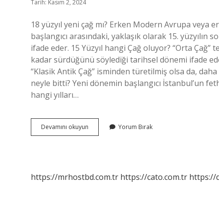
Tarih: Kasım 2, 2024
18 yüzyıl yeni çağ mı? Erken Modern Avrupa veya er
başlangıcı arasındaki, yaklaşık olarak 15. yüzyılın
ifade eder. 15 Yüzyıl hangi Çağ oluyor? “Orta Çağ” te
kadar sürdüğünü söylediği tarihsel dönemi ifade eder
“Klasik Antik Çağ” isminden türetilmiş olsa da, daha 
neyle bitti? Yeni dönemin başlangıcı İstanbul’un fe
hangi yılları…
Yeni
Devamını okuyun
Yorum Bırak
Çağ
Hangi
Yüzyıl
https://mrhostbd.com.tr
https://cato.com.tr
https://