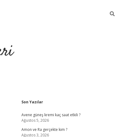
eri
Sidebar
Son Yazılar
https://ilbe
Avene güneş kremi kaç saat etkili ?
Ağustos 5, 2026
Amon ve Ra gerçekte kim ?
Ağustos 3, 2026