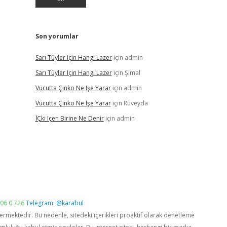
Son yorumlar
Sarı Tüyler Için Hangi Lazer
için
admin
Sarı Tüyler Için Hangi Lazer
için
Şimal
Vücutta Çinko Ne Işe Yarar
için
admin
Vücutta Çinko Ne Işe Yarar
için
Rüveyda
İÇki Içen Birine Ne Denir
için
admin
06 0 726
Telegram: @karabul
vermektedir. Bu nedenle, sitedeki içerikleri proaktif olarak denetleme