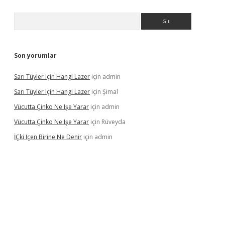
Arama
Son yorumlar
Sarı Tüyler Için Hangi Lazer
için
admin
Sarı Tüyler Için Hangi Lazer
için
Şimal
Vücutta Çinko Ne Işe Yarar
için
admin
Vücutta Çinko Ne Işe Yarar
için
Rüveyda
İÇki Içen Birine Ne Denir
için
admin
ps://ilbet.casino/