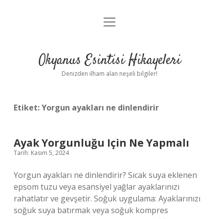
menüyü
Anasayfa
aç
Gizlilik Politikası
Okyanus Esintisi Hikayeleri
Yasal Uyarı
Denizden ilham alan neşeli bilgiler!
Hakkımızda
Etiket:
Yorgun ayakları ne dinlendirir
Ayak Yorgunluğu Için Ne Yapmalı
Tarih: Kasım 5, 2024
Yorgun ayakları ne dinlendirir? Sıcak suya eklenen
epsom tuzu veya esansiyel yağlar ayaklarınızı
rahatlatır ve gevşetir. Soğuk uygulama: Ayaklarınızı
soğuk suya batırmak veya soğuk kompres