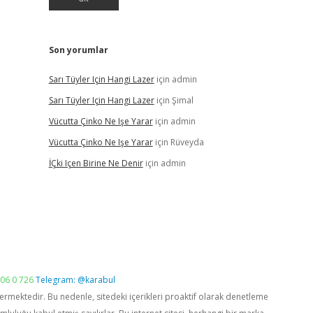
Son yorumlar
Sarı Tüyler Için Hangi Lazer
için
admin
Sarı Tüyler Için Hangi Lazer
için
Şimal
Vücutta Çinko Ne Işe Yarar
için
admin
Vücutta Çinko Ne Işe Yarar
için
Rüveyda
İÇki Içen Birine Ne Denir
için
admin
06 0 726
Telegram: @karabul
vermektedir. Bu nedenle, sitedeki içerikleri proaktif olarak denetleme