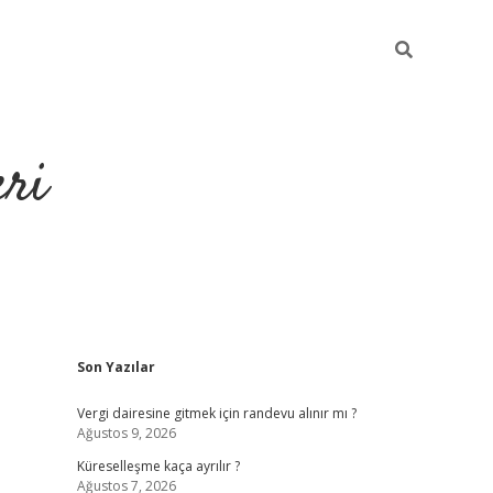
eri
Sidebar
Son Yazılar
https://ilbe
Vergi dairesine gitmek için randevu alınır mı ?
Ağustos 9, 2026
Küreselleşme kaça ayrılır ?
Ağustos 7, 2026