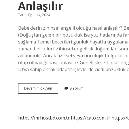
Anlaşılır
Tarih: Eylül 14, 2024
Bebeklerin zihinsel engelli olduğu nasıl anlaşılır? Beb
(Doğuştan gelen bir bozukluk ise yüz hatlarında fark
sağlama Temel becerileri günlük hayatta uygulamad
zaman belli olur? Zihinsel engellilik doğumdan sonraki
adlandırılır. Ancak fiziksel veya nörolojik bulgular ol
olup olmadığı nasıl anlaşılır? Genellikle, zihinsel eng
IQ’ya sahip ancak adaptif işlevlerde ciddi bozukluk ol
Bebeğin
Devamını okuyun
8 Yorum
Zihinsel
Engelli
Olduğu
Nasıl
Anlaşılır
https://mrhostbd.com.tr
https://cato.com.tr
https://