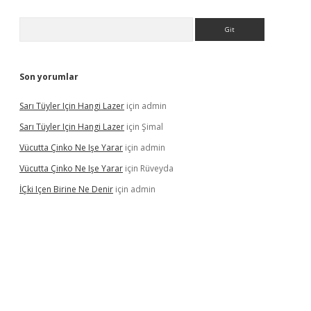
Arama
Son yorumlar
Sarı Tüyler Için Hangi Lazer
için
admin
Sarı Tüyler Için Hangi Lazer
için
Şimal
Vücutta Çinko Ne Işe Yarar
için
admin
Vücutta Çinko Ne Işe Yarar
için
Rüveyda
İÇki Içen Birine Ne Denir
için
admin
ps://ilbet.casino/