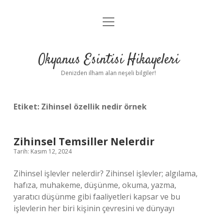
menüyü
Anasayfa
aç
Gizlilik Politikası
Okyanus Esintisi Hikayeleri
Yasal Uyarı
Denizden ilham alan neşeli bilgiler!
Hakkımızda
Etiket:
Zihinsel özellik nedir örnek
Zihinsel Temsiller Nelerdir
Tarih: Kasım 12, 2024
Zihinsel işlevler nelerdir? Zihinsel işlevler; algılama,
hafıza, muhakeme, düşünme, okuma, yazma,
yaratıcı düşünme gibi faaliyetleri kapsar ve bu
işlevlerin her biri kişinin çevresini ve dünyayı