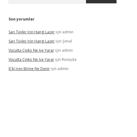
Son yorumlar
Sarı Tüyler Için Hangi Lazer
için
admin
Sarı Tüyler Için Hangi Lazer
için
Şimal
Vücutta Çinko Ne Işe Yarar
için
admin
Vücutta Çinko Ne Işe Yarar
için
Rüveyda
İÇki Içen Birine Ne Denir
için
admin
tps://ilbet.casino/