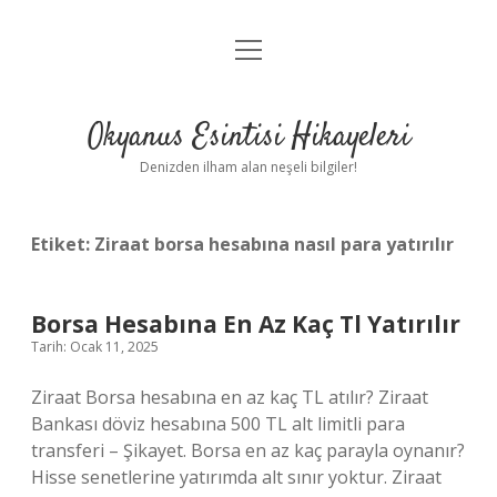
menüyü
Anasayfa
aç
Gizlilik Politikası
Okyanus Esintisi Hikayeleri
Yasal Uyarı
Denizden ilham alan neşeli bilgiler!
Hakkımızda
Etiket:
Ziraat borsa hesabına nasıl para yatırılır
Borsa Hesabına En Az Kaç Tl Yatırılır
Tarih: Ocak 11, 2025
Ziraat Borsa hesabına en az kaç TL atılır? Ziraat
Bankası döviz hesabına 500 TL alt limitli para
transferi – Şikayet. Borsa en az kaç parayla oynanır?
Hisse senetlerine yatırımda alt sınır yoktur. Ziraat