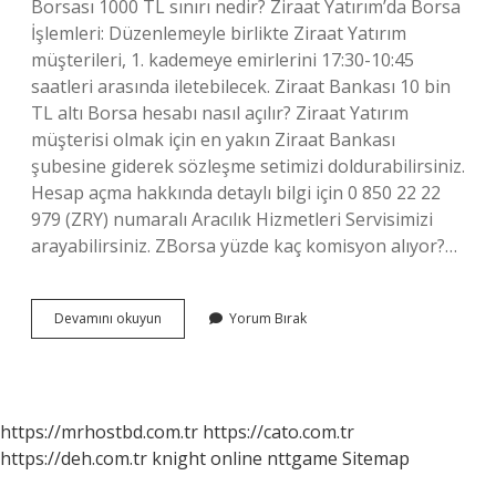
Borsası 1000 TL sınırı nedir? Ziraat Yatırım’da Borsa
İşlemleri: Düzenlemeyle birlikte Ziraat Yatırım
müşterileri, 1. kademeye emirlerini 17:30-10:45
saatleri arasında iletebilecek. Ziraat Bankası 10 bin
TL altı Borsa hesabı nasıl açılır? Ziraat Yatırım
müşterisi olmak için en yakın Ziraat Bankası
şubesine giderek sözleşme setimizi doldurabilirsiniz.
Hesap açma hakkında detaylı bilgi için 0 850 22 22
979 (ZRY) numaralı Aracılık Hizmetleri Servisimizi
arayabilirsiniz. ZBorsa yüzde kaç komisyon alıyor?…
Borsa
Devamını okuyun
Yorum Bırak
Hesabına
En
Az
Kaç
Tl
https://mrhostbd.com.tr
https://cato.com.tr
Yatırılır
https://deh.com.tr
knight online
nttgame
Sitemap