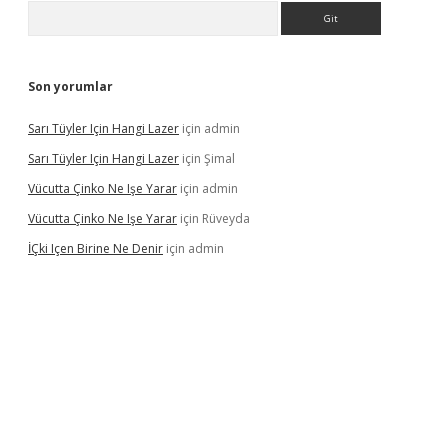
Arama
Son yorumlar
Sarı Tüyler Için Hangi Lazer
için
admin
Sarı Tüyler Için Hangi Lazer
için
Şimal
Vücutta Çinko Ne Işe Yarar
için
admin
Vücutta Çinko Ne Işe Yarar
için
Rüveyda
İÇki Içen Birine Ne Denir
için
admin
tps://ilbet.casino/