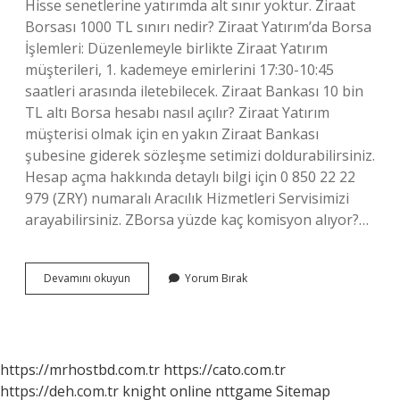
Hisse senetlerine yatırımda alt sınır yoktur. Ziraat
Borsası 1000 TL sınırı nedir? Ziraat Yatırım’da Borsa
İşlemleri: Düzenlemeyle birlikte Ziraat Yatırım
müşterileri, 1. kademeye emirlerini 17:30-10:45
saatleri arasında iletebilecek. Ziraat Bankası 10 bin
TL altı Borsa hesabı nasıl açılır? Ziraat Yatırım
müşterisi olmak için en yakın Ziraat Bankası
şubesine giderek sözleşme setimizi doldurabilirsiniz.
Hesap açma hakkında detaylı bilgi için 0 850 22 22
979 (ZRY) numaralı Aracılık Hizmetleri Servisimizi
arayabilirsiniz. ZBorsa yüzde kaç komisyon alıyor?…
Borsa
Devamını okuyun
Yorum Bırak
Hesabına
En
Az
Kaç
Tl
https://mrhostbd.com.tr
https://cato.com.tr
Yatırılır
https://deh.com.tr
knight online
nttgame
Sitemap