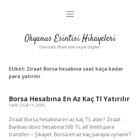
menüyü
Anasayfa
aç
Gizlilik Politikası
Okyanus Esintisi Hikayeleri
Yasal Uyarı
Denizden ilham alan neşeli bilgiler!
Hakkımızda
Etiket:
Ziraat Borsa hesabına saat kaça kadar
para yatırılır
Borsa Hesabına En Az Kaç Tl Yatırılır
Tarih: Ocak 11, 2025
Ziraat Borsa hesabına en az kaç TL atılır? Ziraat
Bankası döviz hesabına 500 TL alt limitli para
transferi – Şikayet. Borsa en az kaç parayla oynanır?