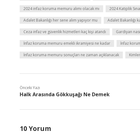
2024 infaz koruma memuru alımı olacak mı
2024 Katiplik Sı
Adalet Bakanlığı her sene alım yapıyor mu
Adalet Bakanlığı ka
Ceza infaz ve güvenlik hizmetleri kaç kişi atandı
Gardiyan nası
İnfaz koruma memuru emekli ikramiyesi ne kadar
İnfaz koru
İnfaz koruma memuru sonuçları ne zaman açıklanacak
Kimler
Önceki Yazı
Halk Arasında Gökkuşağı Ne Demek
10 Yorum