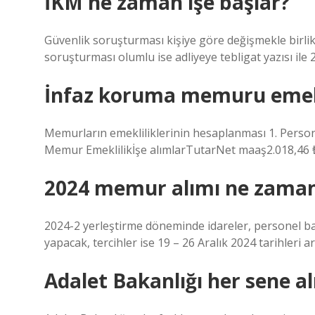
İKM ne zaman işe başlar?
Güvenlik soruşturması kişiye göre değişmekle birli
soruşturması olumlu ise adliyeye tebligat yazısı ile 
İnfaz koruma memuru emekl
Memurların emekliliklerinin hesaplanması 1. Person
Memur Emeklilikİşe alımlarTutarNet maaş2.018,46 ₺
2024 memur alımı ne zama
2024-2 yerleştirme döneminde idareler, personel baş
yapacak, tercihler ise 19 – 26 Aralık 2024 tarihleri ​​
Adalet Bakanlığı her sene a