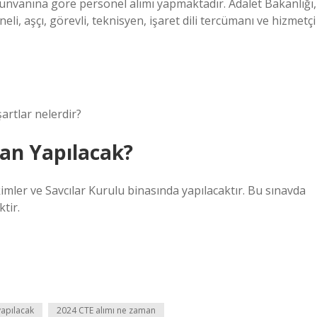
n unvanına göre personel alımı yapmaktadır. Adalet Bakanlığı,
li, aşçı, görevli, teknisyen, işaret dili tercümanı ve hizmetçi
artlar nelerdir?
man Yapılacak?
mler ve Savcılar Kurulu binasında yapılacaktır. Bu sınavda
tir.
yapılacak
2024 CTE alımı ne zaman