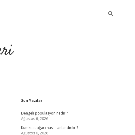
eri
Sidebar
Son Yazılar
https://ilbet.casino
Dengeli popülasyon nedir ?
Ağustos 6, 2026
Kumkuat ağacı nasıl canlandırılır ?
Ağustos 6, 2026