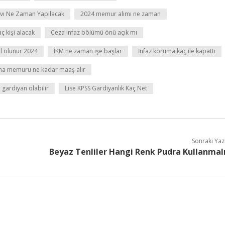
navı Ne Zaman Yapılacak
2024 memur alımı ne zaman
ç kişi alacak
Ceza infaz bölümü önü açık mı
l olunur 2024
İKM ne zaman işe başlar
İnfaz koruma kaç ile kapattı
ma memuru ne kadar maaş alır
 gardiyan olabilir
Lise KPSS Gardiyanlık Kaç Net
Sonraki Yaz
Beyaz Tenliler Hangi Renk Pudra Kullanmal