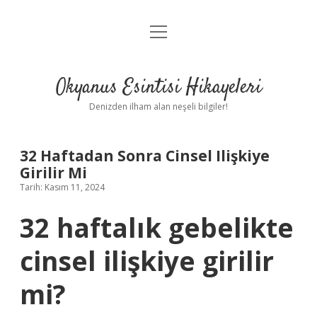
menüyü
Anasayfa
aç
Gizlilik Politikası
Okyanus Esintisi Hikayeleri
Yasal Uyarı
Denizden ilham alan neşeli bilgiler!
Hakkımızda
32 Haftadan Sonra Cinsel Ilişkiye
Girilir Mi
Tarih: Kasım 11, 2024
32 haftalık gebelikte
cinsel ilişkiye girilir
mi?