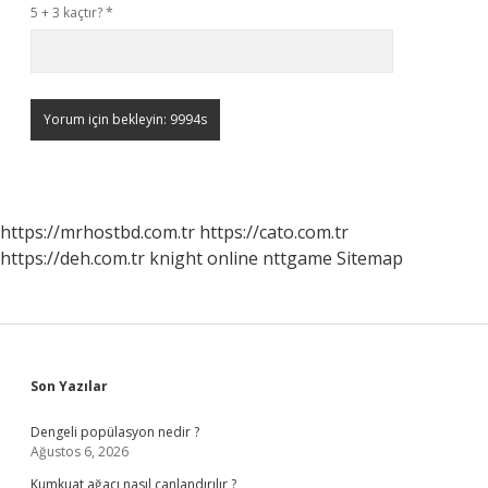
5 + 3 kaçtır?
*
https://mrhostbd.com.tr
https://cato.com.tr
https://deh.com.tr
knight online
nttgame
Sitemap
Sidebar
Son Yazılar
Dengeli popülasyon nedir ?
Ağustos 6, 2026
Kumkuat ağacı nasıl canlandırılır ?