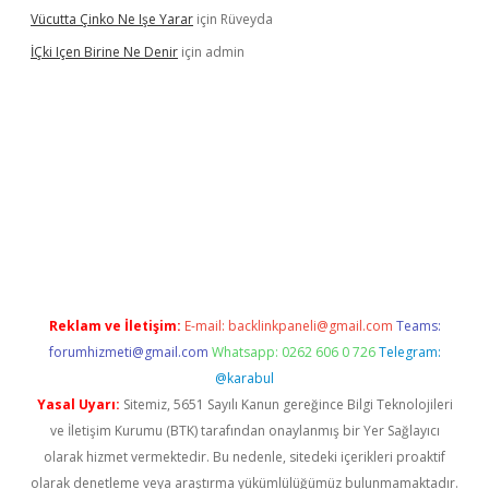
Vücutta Çinko Ne Işe Yarar
için
Rüveyda
İÇki Içen Birine Ne Denir
için
admin
sino/
Reklam ve İletişim:
E-mail:
backlinkpaneli@gmail.com
Teams:
forumhizmeti@gmail.com
Whatsapp: 0262 606 0 726
Telegram:
@karabul
Yasal Uyarı:
Sitemiz, 5651 Sayılı Kanun gereğince Bilgi Teknolojileri
ve İletişim Kurumu (BTK) tarafından onaylanmış bir Yer Sağlayıcı
olarak hizmet vermektedir. Bu nedenle, sitedeki içerikleri proaktif
olarak denetleme veya araştırma yükümlülüğümüz bulunmamaktadır.