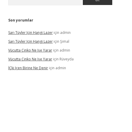
Son yorumlar
Sarı Tüyler Için Hangi Lazer
için
admin
Sarı Tüyler Için Hangi Lazer
için
Şimal
Vücutta Çinko Ne Işe Yarar
için
admin
Vücutta Çinko Ne Işe Yarar
için
Rüveyda
İÇki Içen Birine Ne Denir
için
admin
t.casino/