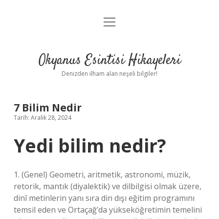
menüyü
Anasayfa
aç
Gizlilik Politikası
Okyanus Esintisi Hikayeleri
Yasal Uyarı
Denizden ilham alan neşeli bilgiler!
Hakkımızda
7 Bilim Nedir
Tarih: Aralık 28, 2024
Yedi bilim nedir?
1. (Genel) Geometri, aritmetik, astronomi, müzik,
retorik, mantık (diyalektik) ve dilbilgisi olmak üzere,
dinî metinlerin yanı sıra din dışı eğitim programını
temsil eden ve Ortaçağ’da yükseköğretimin temelini