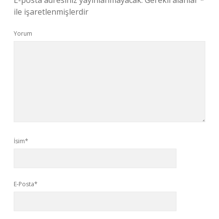
E-posta adresiniz yayınlanmayacak.
Gerekli alanlar
*
ile işaretlenmişlerdir
Yorum
İsim*
E-Posta*