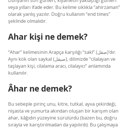
Dünyanın son günleri, kıyametin yaklaştığı günleri
veya yılları ifade eder. Bu kelime sıklıkla “ahirzaman”
olarak yanlış yazılır. Doğru kullanım “end times”
şeklinde olmalıdır.
Ahar kişi ne demek?
“Ahar” kelimesinin Arapça karşılığı “sakl” (صقل)’dır.
Aynı kök olan saykal (صيقل), dilimizde “cilalayan ve
taşlayan kişi, cilalama aracı, cilalayıcı” anlamında
kullanılır.
Âhar ne demek?
Bu sebeple pirinç unu, kitre, tutkal, ayva çekirdeği,
nişasta ve yumurta akından oluşan bir karışım olan
ahar, kâğıdın yüzeyine sürülürdü (bazen bu, doğru
sırayla ve karıştırılmadan da yapılırdı). Bu çalışmaya