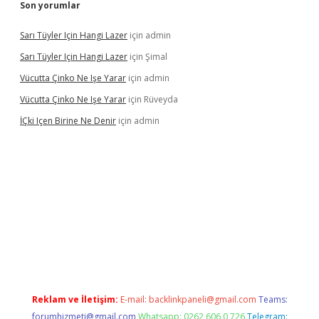
Son yorumlar
Sarı Tüyler Için Hangi Lazer
için
admin
Sarı Tüyler Için Hangi Lazer
için
Şimal
Vücutta Çinko Ne Işe Yarar
için
admin
Vücutta Çinko Ne Işe Yarar
için
Rüveyda
İÇki Içen Birine Ne Denir
için
admin
ps://ilbet.casino/
Reklam ve İletişim:
E-mail:
backlinkpaneli@gmail.com
Teams:
forumhizmeti@gmail.com
Whatsapp: 0262 606 0 726
Telegram: