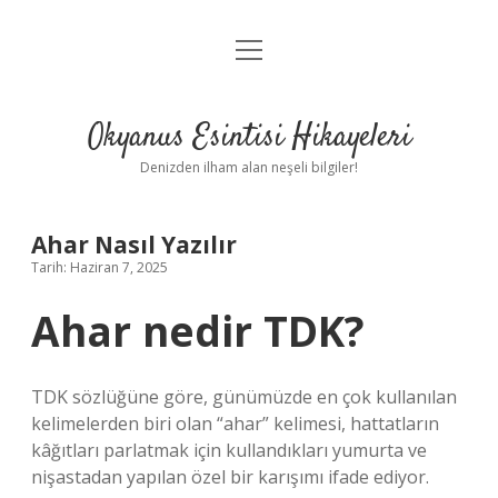
menüyü
Anasayfa
aç
Gizlilik Politikası
Okyanus Esintisi Hikayeleri
Yasal Uyarı
Denizden ilham alan neşeli bilgiler!
Hakkımızda
Ahar Nasıl Yazılır
Tarih: Haziran 7, 2025
Ahar nedir TDK?
TDK sözlüğüne göre, günümüzde en çok kullanılan
kelimelerden biri olan “ahar” kelimesi, hattatların
kâğıtları parlatmak için kullandıkları yumurta ve
nişastadan yapılan özel bir karışımı ifade ediyor.