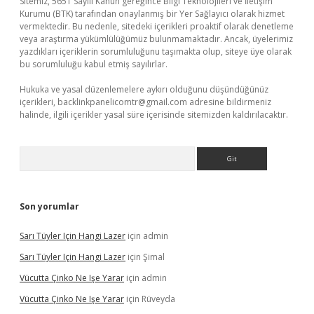
Sitemiz, 5651 Sayılı Kanun gereğince Bilgi Teknolojileri ve İletişim
Kurumu (BTK) tarafından onaylanmış bir Yer Sağlayıcı olarak hizmet
vermektedir. Bu nedenle, sitedeki içerikleri proaktif olarak denetleme
veya araştırma yükümlülüğümüz bulunmamaktadır. Ancak, üyelerimiz
yazdıkları içeriklerin sorumluluğunu taşımakta olup, siteye üye olarak
bu sorumluluğu kabul etmiş sayılırlar.
Hukuka ve yasal düzenlemelere aykırı olduğunu düşündüğünüz
içerikleri,
backlinkpanelicomtr@gmail.com
adresine bildirmeniz
halinde, ilgili içerikler yasal süre içerisinde sitemizden kaldırılacaktır.
Arama
Son yorumlar
Sarı Tüyler Için Hangi Lazer
için
admin
Sarı Tüyler Için Hangi Lazer
için
Şimal
Vücutta Çinko Ne Işe Yarar
için
admin
Vücutta Çinko Ne Işe Yarar
için
Rüveyda