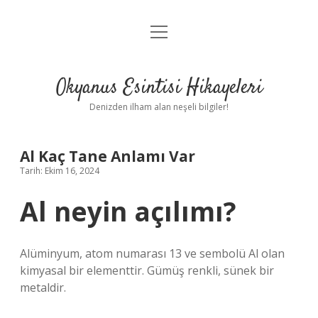
menüyü
Anasayfa
aç
Gizlilik Politikası
Okyanus Esintisi Hikayeleri
Yasal Uyarı
Denizden ilham alan neşeli bilgiler!
Hakkımızda
Al Kaç Tane Anlamı Var
Tarih: Ekim 16, 2024
Al neyin açılımı?
Alüminyum, atom numarası 13 ve sembolü Al olan
kimyasal bir elementtir. Gümüş renkli, sünek bir
metaldir.