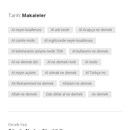
Tarih:
Makaleler
AI neyin kısaltması
Al adı nedir
Al Arapça ne demek
Al cümle midir
Al ingilizcede neyin kısaltması
Al kelimesinin anlamı nedir TDK
Al kullanımı ne demek
Al ne demek din
Al ne demek renk
Al nedir
Al neyin açılımı
Al olmak ne demek
Al Türkçe mi
Ali Muhammed ne demek
Alİslam ne demek
Allah ne demek
Eski dilde al ne demek
ne demek
Önceki Yazı