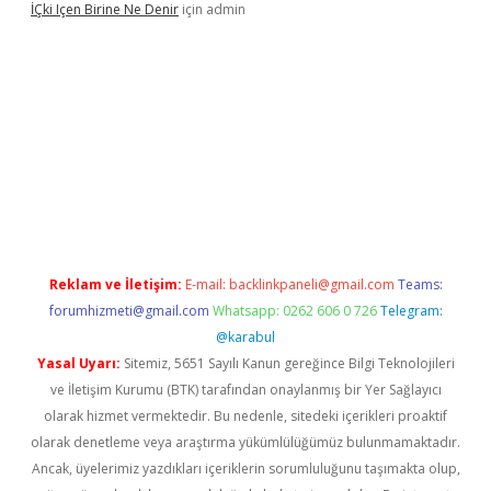
İÇki Içen Birine Ne Denir
için
admin
et.casino/
Reklam ve İletişim:
E-mail:
backlinkpaneli@gmail.com
Teams:
forumhizmeti@gmail.com
Whatsapp: 0262 606 0 726
Telegram:
@karabul
Yasal Uyarı:
Sitemiz, 5651 Sayılı Kanun gereğince Bilgi Teknolojileri
ve İletişim Kurumu (BTK) tarafından onaylanmış bir Yer Sağlayıcı
olarak hizmet vermektedir. Bu nedenle, sitedeki içerikleri proaktif
olarak denetleme veya araştırma yükümlülüğümüz bulunmamaktadır.
Ancak, üyelerimiz yazdıkları içeriklerin sorumluluğunu taşımakta olup,