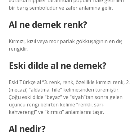
60’larda hippiler tarafından popüler hale getirilen
bir barış sembolüdür ve zafer anlamına gelir.
Al ne demek renk?
Kırmızı, kızıl veya mor parlak gökkuşağının en dış
rengidir.
Eski dilde al ne demek?
Eski Türkçe āl “3. renk, renk, özellikle kırmızı renk, 2.
(mecazi) “aldatma, hile” kelimesinden türemiştir.
Çoğu eski dilde “beyaz” ve “siyah”tan sonra gelen
üçüncü rengi belirten kelime “renkli, sarı-
kahverengi” ve “kırmızı” anlamlarını taşır.
Al nedir?