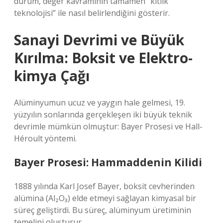
durum, değer kavramının tamamen “kıtlık
teknolojisi” ile nasıl belirlendiğini gösterir.
Sanayi Devrimi ve Büyük
Kırılma: Boksit ve Elektro-
kimya Çağı
Alüminyumun ucuz ve yaygın hale gelmesi, 19.
yüzyılın sonlarında gerçekleşen iki büyük teknik
devrimle mümkün olmuştur: Bayer Prosesi ve Hall-
Héroult yöntemi.
Bayer Prosesi: Hammaddenin Kilidi
1888 yılında Karl Josef Bayer, boksit cevherinden
alümina (Al₂O₃) elde etmeyi sağlayan kimyasal bir
süreç geliştirdi. Bu süreç, alüminyum üretiminin
temelini oluşturur.