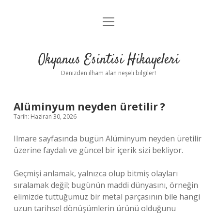
menüyü
Anasayfa
aç
Gizlilik Politikası
Okyanus Esintisi Hikayeleri
Yasal Uyarı
Denizden ilham alan neşeli bilgiler!
Hakkımızda
Alüminyum neyden üretilir ?
Tarih: Haziran 30, 2026
Ilmare sayfasında bugün Alüminyum neyden üretilir
üzerine faydalı ve güncel bir içerik sizi bekliyor.
Geçmişi anlamak, yalnızca olup bitmiş olayları
sıralamak değil; bugünün maddi dünyasını, örneğin
elimizde tuttuğumuz bir metal parçasının bile hangi
uzun tarihsel dönüşümlerin ürünü olduğunu