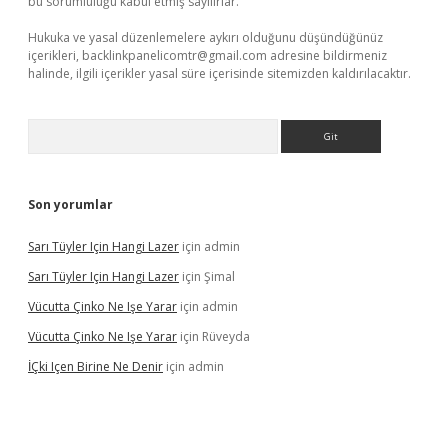
bu sorumluluğu kabul etmiş sayılırlar.
Hukuka ve yasal düzenlemelere aykırı olduğunu düşündüğünüz
içerikleri,
backlinkpanelicomtr@gmail.com
adresine bildirmeniz
halinde, ilgili içerikler yasal süre içerisinde sitemizden kaldırılacaktır.
Arama
Son yorumlar
Sarı Tüyler Için Hangi Lazer
için
admin
Sarı Tüyler Için Hangi Lazer
için
Şimal
Vücutta Çinko Ne Işe Yarar
için
admin
Vücutta Çinko Ne Işe Yarar
için
Rüveyda
İÇki Içen Birine Ne Denir
için
admin