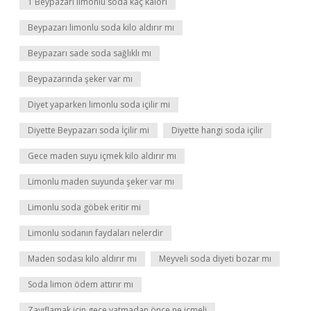
1 Beypazarı limonlu soda kaç kalori
Beypazarı limonlu soda kilo aldırır mı
Beypazarı sade soda sağlıklı mı
Beypazarında şeker var mı
Diyet yaparken limonlu soda içilir mi
Diyette Beypazarı soda İçilir mi
Diyette hangi soda içilir
Gece maden suyu içmek kilo aldırır mı
Limonlu maden suyunda şeker var mı
Limonlu soda göbek eritir mi
Limonlu sodanın faydaları nelerdir
Maden sodası kilo aldırır mı
Meyveli soda diyeti bozar mı
Soda limon ödem attırır mı
Zayıflamak için gece yatmadan önce ne içmeli