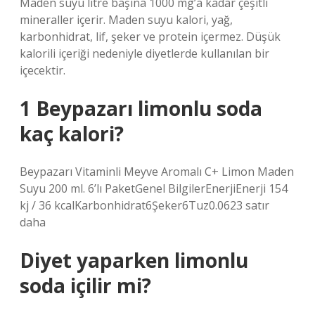
Maden suyu litre başına 1000 mg’a kadar çeşitli
mineraller içerir. Maden suyu kalori, yağ,
karbonhidrat, lif, şeker ve protein içermez. Düşük
kalorili içeriği nedeniyle diyetlerde kullanılan bir
içecektir.
1 Beypazarı limonlu soda
kaç kalori?
Beypazarı Vitaminli Meyve Aromalı C+ Limon Maden
Suyu 200 ml. 6’lı PaketGenel BilgilerEnerjiEnerji 154
kj / 36 kcalKarbonhidrat6Şeker6Tuz0.0623 satır
daha
Diyet yaparken limonlu
soda içilir mi?