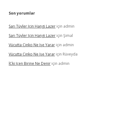
Son yorumlar
Sarı Tüyler Için Hangi Lazer
için
admin
Sarı Tüyler Için Hangi Lazer
için
Şimal
Vücutta Çinko Ne Işe Yarar
için
admin
Vücutta Çinko Ne Işe Yarar
için
Rüveyda
İÇki Içen Birine Ne Denir
için
admin
ino/