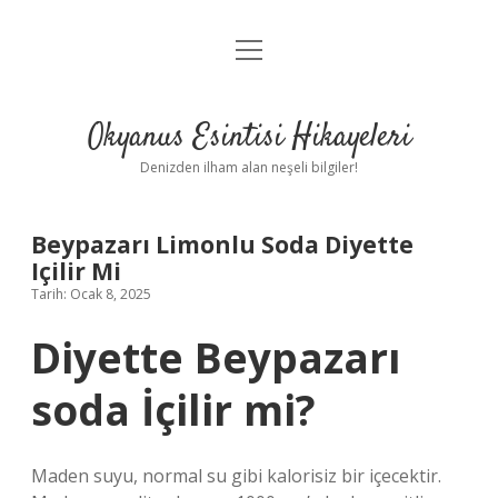
menüyü
Anasayfa
aç
Gizlilik Politikası
Okyanus Esintisi Hikayeleri
Yasal Uyarı
Denizden ilham alan neşeli bilgiler!
Hakkımızda
Beypazarı Limonlu Soda Diyette
Içilir Mi
Tarih: Ocak 8, 2025
Diyette Beypazarı
soda İçilir mi?
Maden suyu, normal su gibi kalorisiz bir içecektir.