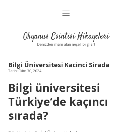
menüyü
Anasayfa
aç
Gizlilik Politikası
Okyanus Esintisi Hikayeleri
Yasal Uyarı
Denizden ilham alan neşeli bilgiler!
Hakkımızda
Bilgi Üniversitesi Kacinci Sirada
Tarih: Ekim 30, 2024
Bilgi üniversitesi
Türkiye’de kaçıncı
sırada?