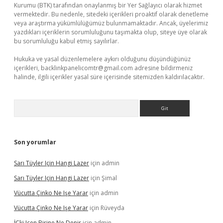
Kurumu (BTK) tarafından onaylanmış bir Yer Sağlayıcı olarak hizmet
vermektedir. Bu nedenle, sitedeki içerikleri proaktif olarak denetleme
veya araştırma yükümlülüğümüz bulunmamaktadır. Ancak, üyelerimiz
yazdıkları içeriklerin sorumluluğunu taşımakta olup, siteye üye olarak
bu sorumluluğu kabul etmiş sayılırlar.
Hukuka ve yasal düzenlemelere aykırı olduğunu düşündüğünüz
içerikleri,
backlinkpanelicomtr@gmail.com
adresine bildirmeniz
halinde, ilgili içerikler yasal süre içerisinde sitemizden kaldırılacaktır.
Arama
Son yorumlar
Sarı Tüyler Için Hangi Lazer
için
admin
Sarı Tüyler Için Hangi Lazer
için
Şimal
Vücutta Çinko Ne Işe Yarar
için
admin
Vücutta Çinko Ne Işe Yarar
için
Rüveyda
İÇki Içen Birine Ne Denir
için
admin