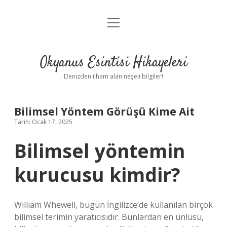
menüyü
Anasayfa
aç
Gizlilik Politikası
Okyanus Esintisi Hikayeleri
Yasal Uyarı
Denizden ilham alan neşeli bilgiler!
Hakkımızda
Bilimsel Yöntem Görüşü Kime Ait
Tarih: Ocak 17, 2025
Bilimsel yöntemin
kurucusu kimdir?
William Whewell, bugün İngilizce’de kullanılan birçok
bilimsel terimin yaratıcısıdır. Bunlardan en ünlüsü,