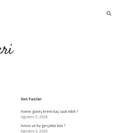
eri
Sidebar
Son Yazılar
https://ilbet.casino
Avene güneş kremi kaç saat etkili ?
Ağustos 5, 2026
Amon ve Ra gerçekte kim ?
Ağustos 3, 2026