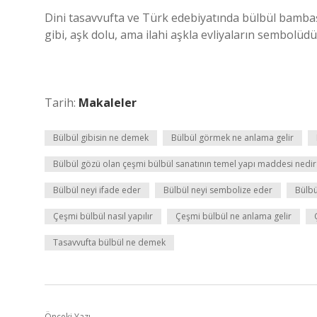
Dini tasavvufta ve Türk edebiyatında bülbül bambaşk
gibi, aşk dolu, ama ilahi aşkla evliyaların sembolüdü
Tarih:
Makaleler
Bülbül gibisin ne demek
Bülbül görmek ne anlama gelir
Bülbül gözü olan çeşmi bülbül sanatının temel yapı maddesi nedir
Bülbül neyi ifade eder
Bülbül neyi sembolize eder
Bülbü
Çeşmi bülbül nasıl yapılır
Çeşmi bülbül ne anlama gelir
Tasavvufta bülbül ne demek
Önceki Yazı