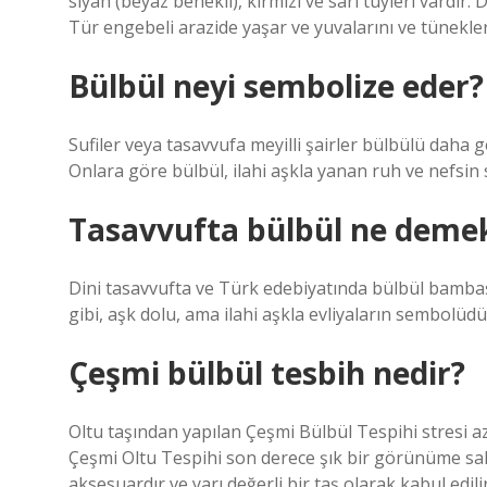
siyah (beyaz benekli), kırmızı ve sarı tüyleri vardır.
Tür engebeli arazide yaşar ve yuvalarını ve tünekle
Bülbül neyi sembolize eder?
Sufiler veya tasavvufa meyilli şairler bülbülü daha g
Onlara göre bülbül, ilahi aşkla yanan ruh ve nefsi
Tasavvufta bülbül ne deme
Dini tasavvufta ve Türk edebiyatında bülbül bambaşk
gibi, aşk dolu, ama ilahi aşkla evliyaların sembolüdü
Çeşmi bülbül tesbih nedir?
Oltu taşından yapılan Çeşmi Bülbül Tespihi stresi a
Çeşmi Oltu Tespihi son derece şık bir görünüme sahi
aksesuardır ve yarı değerli bir taş olarak kabul edilir