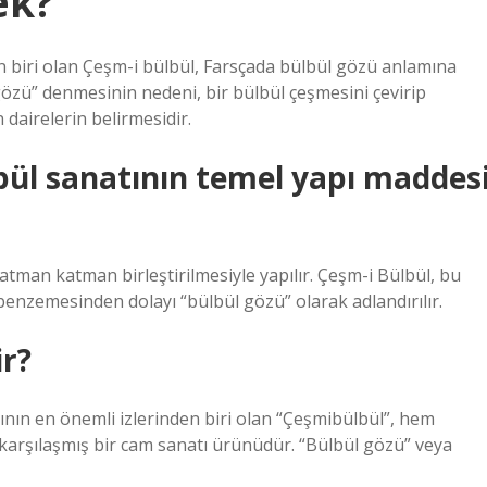
ek?
n biri olan Çeşm-i bülbül, Farsçada bülbül gözü anlamına
gözü” denmesinin nedeni, bir bülbül çeşmesini çevirip
dairelerin belirmesidir.
bül sanatının temel yapı maddes
 katman katman birleştirilmesiyle yapılır. Çeşm-i Bülbül, bu
enzemesinden dolayı “bülbül gözü” olarak adlandırılır.
ir?
sının en önemli izlerinden biri olan “Çeşmibülbül”, hem
rşılaşmış bir cam sanatı ürünüdür. “Bülbül gözü” veya