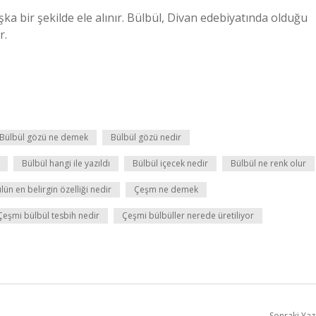
a bir şekilde ele alınır. Bülbül, Divan edebiyatında olduğu
r.
Bülbül gözü ne demek
Bülbül gözü nedir
Bülbül hangi ile yazıldı
Bülbül içecek nedir
Bülbül ne renk olur
lün en belirgin özelliği nedir
Çeşm ne demek
Çeşmi bülbül tesbih nedir
Çeşmi bülbüller nerede üretiliyor
Sonraki Yaz