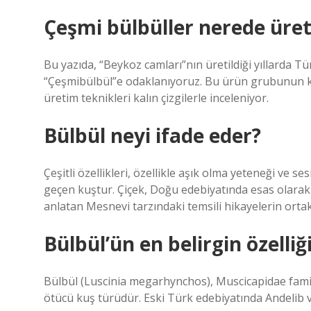
Çeşmi bülbüller nerede üret
Bu yazıda, “Beykoz camları”nın üretildiği yıllarda T
“Çeşmibülbül”e odaklanıyoruz. Bu ürün grubunun 
üretim teknikleri kalın çizgilerle inceleniyor.
Bülbül neyi ifade eder?
Çeşitli özellikleri, özellikle aşık olma yeteneği ve s
geçen kuştur. Çiçek, Doğu edebiyatında esas olarak gü
anlatan Mesnevi tarzındaki temsili hikayelerin ortak
Bülbül’ün en belirgin özelliğ
Bülbül (Luscinia megarhynchos), Muscicapidae familya
ötücü kuş türüdür. Eski Türk edebiyatında Andelib ve