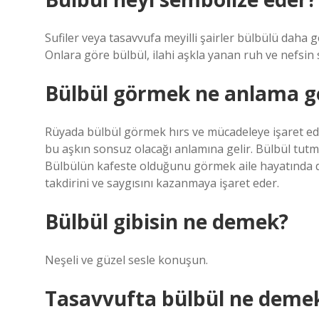
Sufiler veya tasavvufa meyilli şairler bülbülü daha g
Onlara göre bülbül, ilahi aşkla yanan ruh ve nefsi
Bülbül görmek ne anlama ge
Rüyada bülbül görmek hırs ve mücadeleye işaret ede
bu aşkın sonsuz olacağı anlamına gelir. Bülbül tut
Bülbülün kafeste olduğunu görmek aile hayatında d
takdirini ve saygısını kazanmaya işaret eder.
Bülbül gibisin ne demek?
Neşeli ve güzel sesle konuşun.
Tasavvufta bülbül ne deme