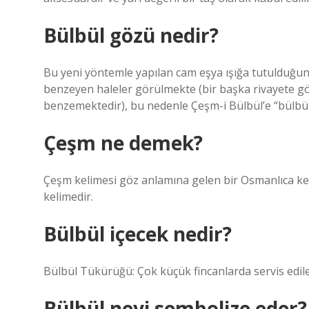
Bülbül gözü nedir?
Bu yeni yöntemle yapılan cam eşya ışığa tutulduğund
benzeyen haleler görülmekte (bir başka rivayete gö
benzemektedir), bu nedenle Çeşm-i Bülbül’e “bülbü
Çeşm ne demek?
Çeşm kelimesi göz anlamına gelen bir Osmanlıca kel
kelimedir.
Bülbül içecek nedir?
Bülbül Tükürüğü: Çok küçük fincanlarda servis edil
Bülbül neyi sembolize eder?