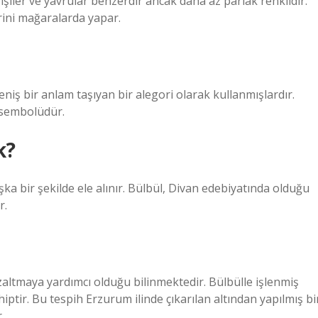
 Dişiler ve yavrular benzerdir ancak daha az parlak renklidir.
rini mağaralarda yapar.
eniş bir anlam taşıyan bir alegori olarak kullanmışlardır.
n sembolüdür.
k?
a bir şekilde ele alınır. Bülbül, Divan edebiyatında olduğu
r.
zaltmaya yardımcı olduğu bilinmektedir. Bülbülle işlenmiş
ptir. Bu tespih Erzurum ilinde çıkarılan altından yapılmış bi
.