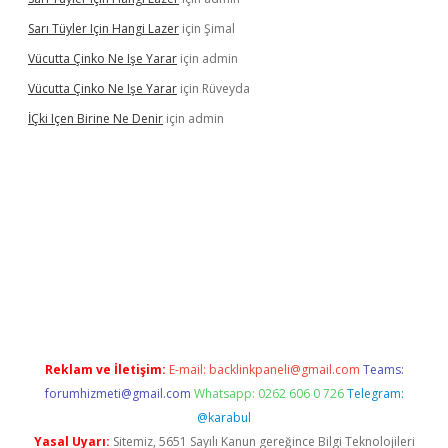
Sarı Tüyler Için Hangi Lazer
için
Şimal
Vücutta Çinko Ne Işe Yarar
için
admin
Vücutta Çinko Ne Işe Yarar
için
Rüveyda
İÇki Içen Birine Ne Denir
için
admin
casino/
Reklam ve İletişim:
E-mail:
backlinkpaneli@gmail.com
Teams:
forumhizmeti@gmail.com
Whatsapp: 0262 606 0 726
Telegram:
@karabul
Yasal Uyarı:
Sitemiz, 5651 Sayılı Kanun gereğince Bilgi Teknolojileri