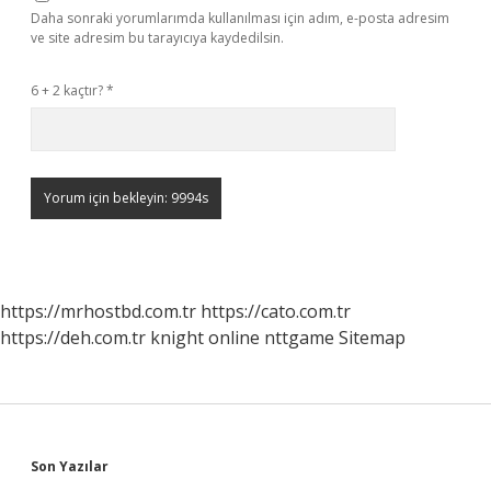
Daha sonraki yorumlarımda kullanılması için adım, e-posta adresim
ve site adresim bu tarayıcıya kaydedilsin.
6 + 2 kaçtır?
*
https://mrhostbd.com.tr
https://cato.com.tr
https://deh.com.tr
knight online
nttgame
Sitemap
Sidebar
Son Yazılar