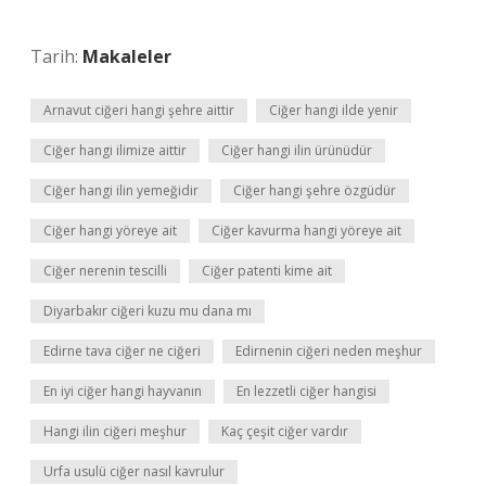
Tarih:
Makaleler
Arnavut ciğeri hangi şehre aittir
Ciğer hangi ilde yenir
Ciğer hangi ilimize aittir
Ciğer hangi ilin ürünüdür
Ciğer hangi ilin yemeğidir
Ciğer hangi şehre özgüdür
Ciğer hangi yöreye ait
Ciğer kavurma hangi yöreye ait
Ciğer nerenin tescilli
Ciğer patenti kime ait
Diyarbakır ciğeri kuzu mu dana mı
Edirne tava ciğer ne ciğeri
Edirnenin ciğeri neden meşhur
En iyi ciğer hangi hayvanın
En lezzetli ciğer hangisi
Hangi ilin ciğeri meşhur
Kaç çeşit ciğer vardır
Urfa usulü ciğer nasıl kavrulur