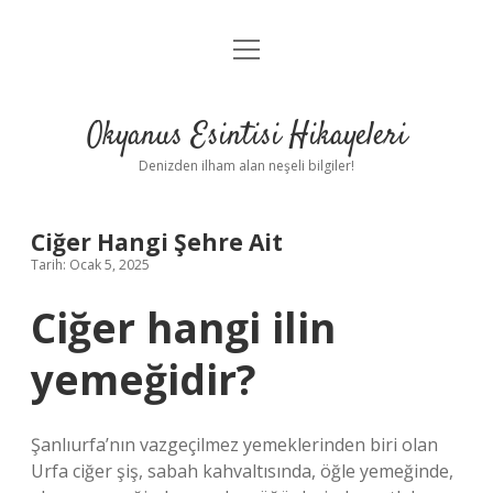
menüyü
Anasayfa
aç
Gizlilik Politikası
Okyanus Esintisi Hikayeleri
Yasal Uyarı
Denizden ilham alan neşeli bilgiler!
Hakkımızda
Ciğer Hangi Şehre Ait
Tarih: Ocak 5, 2025
Ciğer hangi ilin
yemeğidir?
Şanlıurfa’nın vazgeçilmez yemeklerinden biri olan
Urfa ciğer şiş, sabah kahvaltısında, öğle yemeğinde,