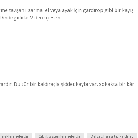
me tavşanı, sarma, el veya ayak için gardırop gibi bir kayış
›Dindirgidida› Video ›çiesen
rdır. Bu tür bir kaldıraçla şiddet kaybı var, sokakta bir kâr
örnekleri nelerdir
Çıkrık sistemleri nelerdir
Delgeç hangi tip kaldıraç