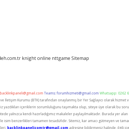
deh.com.tr
knight online
nttgame
Sitemap
backlinkpaneli@gmail.com
Teams:
forumhizmeti@gmail.com
Whatsapp: 0262 6
i ve İletişim Kurumu (BTK) tarafından onaylanmış bir Yer Sağlayıcı olarak hizmet 
zdıkları içeriklerin sorumluluğunu taşımakta olup, siteye üye olarak bu sorumlu
itede yalnızca kendi hazırladığımız makaleler paylaşılmaktadır. Burada yer alan 
le isim benzerlikleri tamamen tesadüfidir. Sitemiz, kar amacı gütmeyen ve tama
leri,
backlinkpanelicomtr@gmail.com
adresine bildirmeniz halinde, ilgili içe