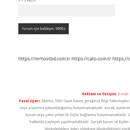
5 + 3 kaçtır?
*
https://mrhostbd.com.tr
https://cato.com.tr
https://
Reklam ve İletişim:
E-mail:
Yasal Uyarı:
Sitemiz, 5651 Sayılı Kanun gereğince Bilgi Teknolojiler
veya araştırma yükümlülüğümüz bulunmamaktadır. Ancak, üyelerimiz ya
kurum veya şahıs şirketi ile hiçbir bağlantısı bulunmamaktadır. S
hakkında paylaşım yapılmamaktadır. Gerçek kurum ve kişiler i
düzenlemelere aykırı olduğunu düşündüğünüz içerik