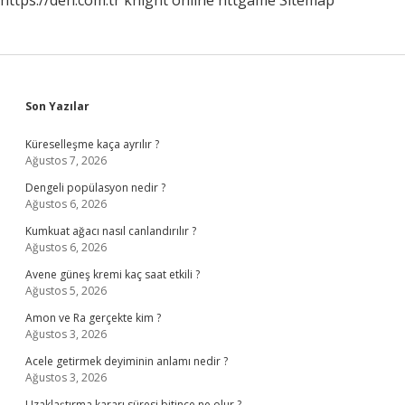
https://deh.com.tr
knight online
nttgame
Sitemap
Sidebar
Son Yazılar
Küreselleşme kaça ayrılır ?
Ağustos 7, 2026
Dengeli popülasyon nedir ?
Ağustos 6, 2026
Kumkuat ağacı nasıl canlandırılır ?
Ağustos 6, 2026
Avene güneş kremi kaç saat etkili ?
Ağustos 5, 2026
Amon ve Ra gerçekte kim ?
Ağustos 3, 2026
Acele getirmek deyiminin anlamı nedir ?
Ağustos 3, 2026
Uzaklaştırma kararı süresi bitince ne olur ?