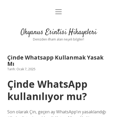
menüyü
Anasayfa
aç
Gizlilik Politikası
Okyanus Esintisi Hikayeleri
Yasal Uyarı
Denizden ilham alan neşeli bilgiler!
Hakkımızda
Çinde Whatsapp Kullanmak Yasak
Mı
Tarih: Ocak 7, 2025
Çinde WhatsApp
kullanılıyor mu?
Son olarak Çin, geçen ay WhatsApp’ın yasaklandığı