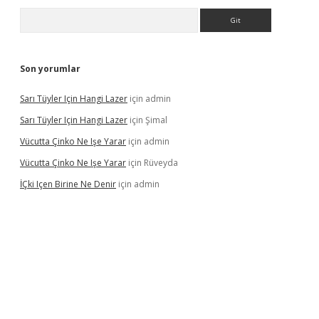
Arama
Son yorumlar
Sarı Tüyler Için Hangi Lazer
için
admin
Sarı Tüyler Için Hangi Lazer
için
Şimal
Vücutta Çinko Ne Işe Yarar
için
admin
Vücutta Çinko Ne Işe Yarar
için
Rüveyda
İÇki Içen Birine Ne Denir
için
admin
no/