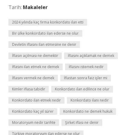
Tarih:
Makaleler
2024 yılında kaç firma konkordato ilan etti
Bir ülke konkordato ilan ederse ne olur
Devletin iflasını ilan etmesine ne denir
İflasın açılması ne demektir
İflasını açıklamak ne demek
İflasını ilan etmek ne demek
İflasını istemek nedir
İflasını vermek ne demek
İflastan sonra faiz işler mi
Kimler iflasa tabidir
Konkordato ilan edilince ne olur
Konkordato ilan etmek nedir
Konkordato ilanı nedir
Konkordato kaç yıl sürer
Konkordato ne demek hukuk
Moratoryum nedir tarihte
Şirket iflası ne denir
Türkiye moratoryum ilan ederse ne olur