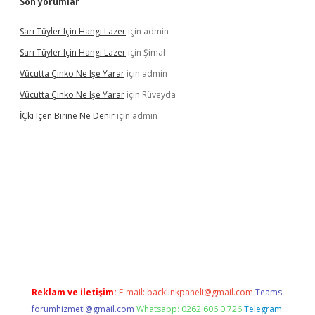
Son yorumlar
Sarı Tüyler Için Hangi Lazer
için
admin
Sarı Tüyler Için Hangi Lazer
için
Şimal
Vücutta Çinko Ne Işe Yarar
için
admin
Vücutta Çinko Ne Işe Yarar
için
Rüveyda
İÇki Içen Birine Ne Denir
için
admin
sino/
Reklam ve İletişim:
E-mail:
backlinkpaneli@gmail.com
Teams:
forumhizmeti@gmail.com
Whatsapp: 0262 606 0 726
Telegram: