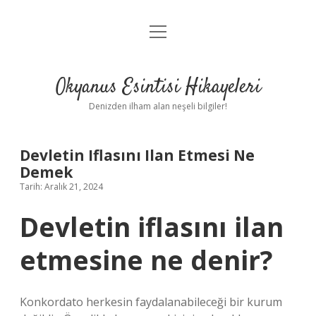
menüyü
Anasayfa
aç
Gizlilik Politikası
Okyanus Esintisi Hikayeleri
Yasal Uyarı
Denizden ilham alan neşeli bilgiler!
Hakkımızda
Devletin Iflasını Ilan Etmesi Ne
Demek
Tarih: Aralık 21, 2024
Devletin iflasını ilan
etmesine ne denir?
Konkordato herkesin faydalanabileceği bir kurum