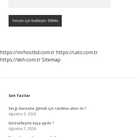
https://mrhostbd.com.tr
https://cato.com.tr
https://deh.com.tr
Sitemap
Sidebar
Son Yazılar
Vergi dairesine gitmek için randevu alınır mı ?
Ağustos 9, 2026
Küreselleşme kaça ayrılır ?
Ağustos 7, 2026