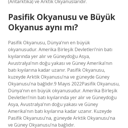
(Antarktika) ve Arktik Okyanuslarıdır.
Pasifik Okyanusu ve Büyük
Okyanus aynı mı?
Pasifik Okyanusu, Dünya’nın en büyük
okyanusudur. Amerika Birleşik Devletleri’nin batı
kıyılarında yer alır ve Güneydoğu Asya,
Avustralya’nın doğu yakası ve Güney Amerika’nın
batı kıyılarına kadar uzanır. Pasifik Okyanusu,
kuzeyde Arktik Okyanusu’na ve güneyde Güney
Okyanusu’na bağlıdır.9 Mayıs 2022Pasifik Okyanusu,
Dünya’nın en büyük okyanusudur. Amerika Birleşik
Devletleri’nin batı kıyılarında yer alır ve Güneydoğu
Asya, Avustralya’nın doğu yakası ve Güney
Amerika’nın batı kıyılarına kadar uzanır. Kuzeyde
Pasifik Okyanusu’na, güneyde Arktik Okyanusu’na
ve Güney Okyanusu’na bağlıdır.