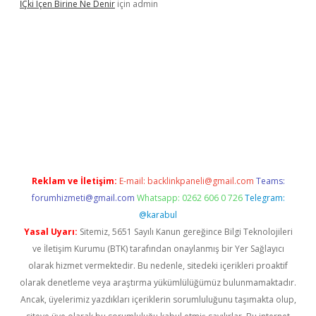
İÇki Içen Birine Ne Denir
için
admin
no/
Reklam ve İletişim:
E-mail:
backlinkpaneli@gmail.com
Teams:
forumhizmeti@gmail.com
Whatsapp: 0262 606 0 726
Telegram:
@karabul
Yasal Uyarı:
Sitemiz, 5651 Sayılı Kanun gereğince Bilgi Teknolojileri
ve İletişim Kurumu (BTK) tarafından onaylanmış bir Yer Sağlayıcı
olarak hizmet vermektedir. Bu nedenle, sitedeki içerikleri proaktif
olarak denetleme veya araştırma yükümlülüğümüz bulunmamaktadır.
Ancak, üyelerimiz yazdıkları içeriklerin sorumluluğunu taşımakta olup,