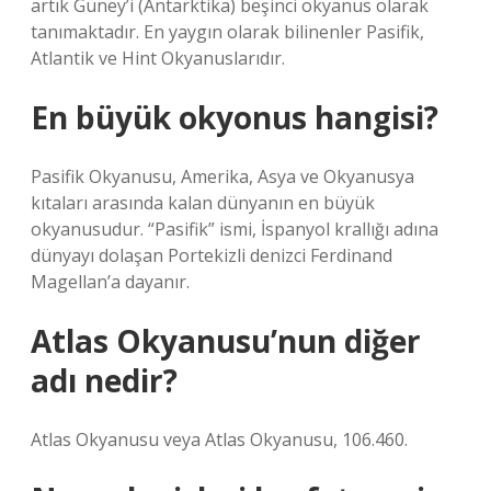
artık Güney’i (Antarktika) beşinci okyanus olarak
tanımaktadır. En yaygın olarak bilinenler Pasifik,
Atlantik ve Hint Okyanuslarıdır.
En büyük okyonus hangisi?
Pasifik Okyanusu, Amerika, Asya ve Okyanusya
kıtaları arasında kalan dünyanın en büyük
okyanusudur. “Pasifik” ismi, İspanyol krallığı adına
dünyayı dolaşan Portekizli denizci Ferdinand
Magellan’a dayanır.
Atlas Okyanusu’nun diğer
adı nedir?
Atlas Okyanusu veya Atlas Okyanusu, 106.460.