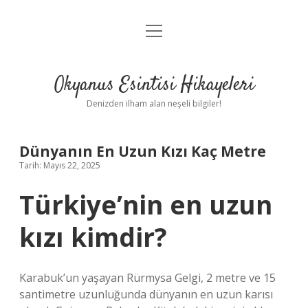
menüyü
Anasayfa
aç
Gizlilik Politikası
Okyanus Esintisi Hikayeleri
Yasal Uyarı
Denizden ilham alan neşeli bilgiler!
Hakkımızda
Dünyanın En Uzun Kızı Kaç Metre
Tarih: Mayıs 22, 2025
Türkiye’nin en uzun
kızı kimdir?
Karabuk’un yaşayan Rürmysa Gelgi, 2 metre ve 15
santimetre uzunluğunda dünyanın en uzun karısı