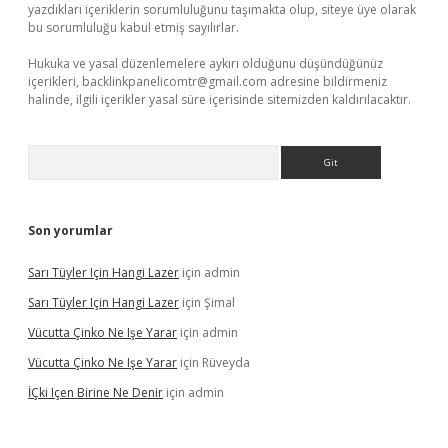
yazdıkları içeriklerin sorumluluğunu taşımakta olup, siteye üye olarak
bu sorumluluğu kabul etmiş sayılırlar.
Hukuka ve yasal düzenlemelere aykırı olduğunu düşündüğünüz
içerikleri,
backlinkpanelicomtr@gmail.com
adresine bildirmeniz
halinde, ilgili içerikler yasal süre içerisinde sitemizden kaldırılacaktır.
Arama
Son yorumlar
Sarı Tüyler Için Hangi Lazer
için
admin
Sarı Tüyler Için Hangi Lazer
için
Şimal
Vücutta Çinko Ne Işe Yarar
için
admin
Vücutta Çinko Ne Işe Yarar
için
Rüveyda
İÇki Içen Birine Ne Denir
için
admin