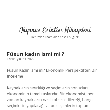
menüyü
Anasayfa
aç
Gizlilik Politikası
Okyanus Esintisi Hikayeleri
Yasal Uyarı
Denizden ilham alan neşeli bilgiler!
Hakkımızda
Füsun kadın ismi mi ?
Tarih: Eylül 23, 2025
Füsun Kadın İsmi mi? Ekonomik Perspektiften Bir
İnceleme
Kaynakların sınırlılığı ve seçimlerin sonuçları,
ekonominin temel taşlarıdır. Bir ekonomist, her
zaman kaynakların nasıl tahsis edileceği, hangi
seçimlerin yapılacağı ve bu seçimlerin toplum