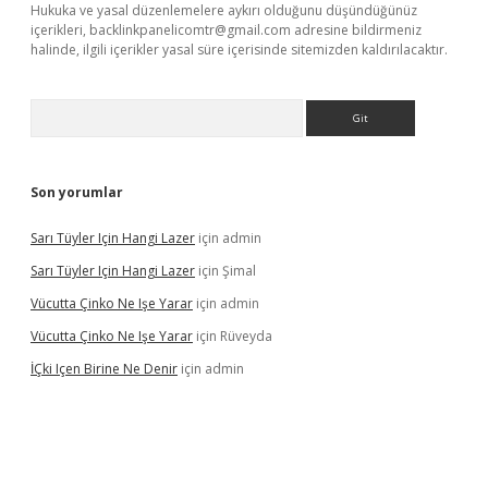
Hukuka ve yasal düzenlemelere aykırı olduğunu düşündüğünüz
içerikleri,
backlinkpanelicomtr@gmail.com
adresine bildirmeniz
halinde, ilgili içerikler yasal süre içerisinde sitemizden kaldırılacaktır.
Arama
Son yorumlar
Sarı Tüyler Için Hangi Lazer
için
admin
Sarı Tüyler Için Hangi Lazer
için
Şimal
Vücutta Çinko Ne Işe Yarar
için
admin
Vücutta Çinko Ne Işe Yarar
için
Rüveyda
İÇki Içen Birine Ne Denir
için
admin