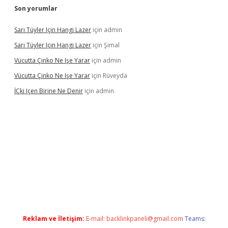
Son yorumlar
Sarı Tüyler Için Hangi Lazer
için
admin
Sarı Tüyler Için Hangi Lazer
için
Şimal
Vücutta Çinko Ne Işe Yarar
için
admin
Vücutta Çinko Ne Işe Yarar
için
Rüveyda
İÇki Içen Birine Ne Denir
için
admin
casino/
Reklam ve İletişim:
E-mail:
backlinkpaneli@gmail.com
Teams: