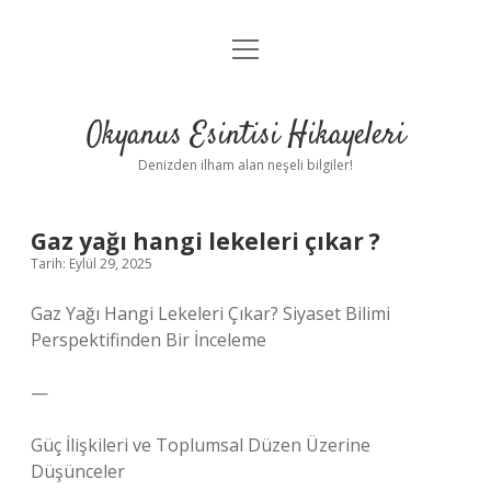
menüyü
Anasayfa
aç
Gizlilik Politikası
Okyanus Esintisi Hikayeleri
Yasal Uyarı
Denizden ilham alan neşeli bilgiler!
Hakkımızda
Gaz yağı hangi lekeleri çıkar ?
Tarih: Eylül 29, 2025
Gaz Yağı Hangi Lekeleri Çıkar? Siyaset Bilimi
Perspektifinden Bir İnceleme
—
Güç İlişkileri ve Toplumsal Düzen Üzerine
Düşünceler