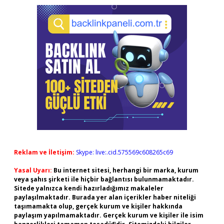
Reklam ve İletişim:
Skype: live:.cid.575569c608265c69
Yasal Uyarı:
Bu internet sitesi, herhangi bir marka, kurum
veya şahıs şirketi ile hiçbir bağlantısı bulunmamaktadır.
Sitede yalnızca kendi hazırladığımız makaleler
paylaşılmaktadır. Burada yer alan içerikler haber niteliği
taşımamakta olup, gerçek kurum ve kişiler hakkında
paylaşım yapılmamaktadır. Gerçek kurum ve kişiler ile isim