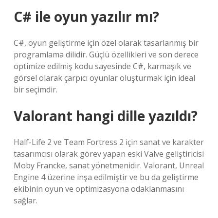
C# ile oyun yazılır mı?
C#, oyun geliştirme için özel olarak tasarlanmış bir
programlama dilidir. Güçlü özellikleri ve son derece
optimize edilmiş kodu sayesinde C#, karmaşık ve
görsel olarak çarpıcı oyunlar oluşturmak için ideal
bir seçimdir.
Valorant hangi dille yazıldı?
Half-Life 2 ve Team Fortress 2 için sanat ve karakter
tasarımcısı olarak görev yapan eski Valve geliştiricisi
Moby Francke, sanat yönetmenidir. Valorant, Unreal
Engine 4 üzerine inşa edilmiştir ve bu da geliştirme
ekibinin oyun ve optimizasyona odaklanmasını
sağlar.