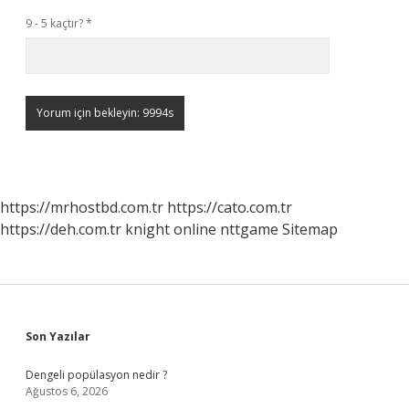
9 - 5 kaçtır?
*
https://mrhostbd.com.tr
https://cato.com.tr
https://deh.com.tr
knight online
nttgame
Sitemap
Sidebar
Son Yazılar
Dengeli popülasyon nedir ?
Ağustos 6, 2026