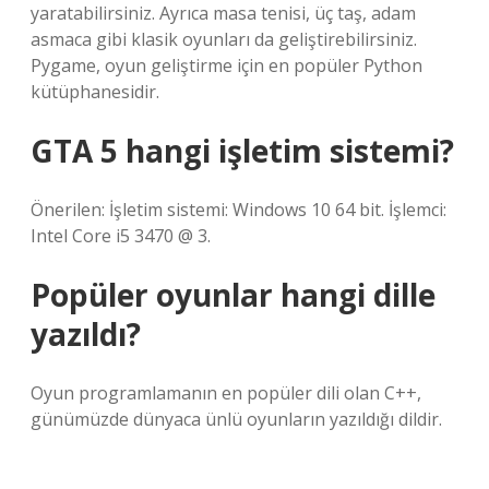
yaratabilirsiniz. Ayrıca masa tenisi, üç taş, adam
asmaca gibi klasik oyunları da geliştirebilirsiniz.
Pygame, oyun geliştirme için en popüler Python
kütüphanesidir.
GTA 5 hangi işletim sistemi?
Önerilen: İşletim sistemi: Windows 10 64 bit. İşlemci:
Intel Core i5 3470 @ 3.
Popüler oyunlar hangi dille
yazıldı?
Oyun programlamanın en popüler dili olan C++,
günümüzde dünyaca ünlü oyunların yazıldığı dildir.