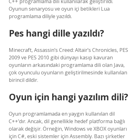
C++ programlama dili kullanılarak geliştirildi.
Oyunun senaryosu ve oyun içi betikleri Lua
programlama diliyle yazıldı.
Pes hangi dille yazıldı?
Minecraft, Assassin’s Creed: Altaïr’s Chronicles, PES
2009 ve PES 2010 gibi dünyayı kasıp kavuran
oyunların arkasındaki programlama dili olan Java,
çok oyunculu oyunların geliştirilmesinde kullanılan
birincil dildir.
Oyun için hangi yazılım dili?
Oyun programlamada en yaygın kullanılan dil
C++’dır. Ancak, dil genellikle hedef platforma bağlı
olarak değişir. Örneğin, Windows ve XBOX oyunları
için C#, eski sistemler için Assembly. Bazı şirketler