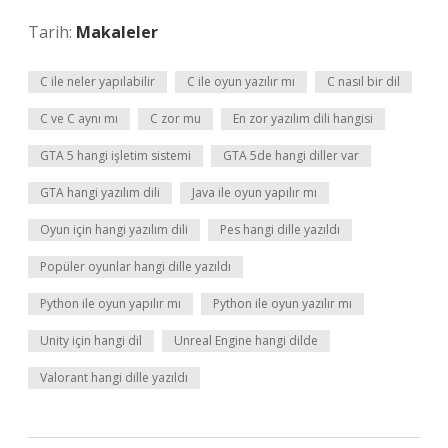
Tarih:
Makaleler
C ile neler yapılabilir
C ile oyun yazılır mı
C nasıl bir dil
C ve C aynı mı
C zor mu
En zor yazılım dili hangisi
GTA 5 hangi işletim sistemi
GTA 5de hangi diller var
GTA hangi yazılım dili
Java ile oyun yapılır mı
Oyun için hangi yazılım dili
Pes hangi dille yazıldı
Popüler oyunlar hangi dille yazıldı
Python ile oyun yapılır mı
Python ile oyun yazılır mı
Unity için hangi dil
Unreal Engine hangi dilde
Valorant hangi dille yazıldı