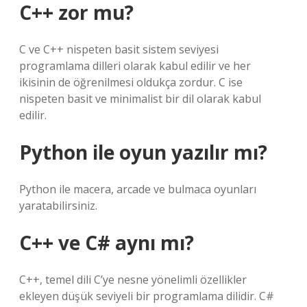
C++ zor mu?
C ve C++ nispeten basit sistem seviyesi
programlama dilleri olarak kabul edilir ve her
ikisinin de öğrenilmesi oldukça zordur. C ise
nispeten basit ve minimalist bir dil olarak kabul
edilir.
Python ile oyun yazılır mı?
Python ile macera, arcade ve bulmaca oyunları
yaratabilirsiniz.
C++ ve C# aynı mı?
C++, temel dili C’ye nesne yönelimli özellikler
ekleyen düşük seviyeli bir programlama dilidir. C#