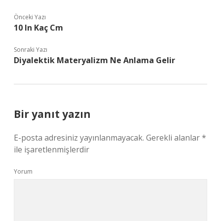
Önceki Yazı
10 In Kaç Cm
Sonraki Yazı
Diyalektik Materyalizm Ne Anlama Gelir
Bir yanıt yazın
E-posta adresiniz yayınlanmayacak.
Gerekli alanlar
*
ile işaretlenmişlerdir
Yorum