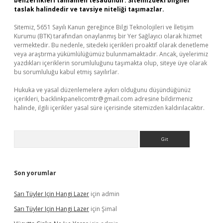
benzerlikleri tamamen tesadüfidir. Sitemizdeki bilgiler
taslak halindedir ve tavsiye niteliği taşımazlar.
Sitemiz, 5651 Sayılı Kanun gereğince Bilgi Teknolojileri ve İletişim
Kurumu (BTK) tarafından onaylanmış bir Yer Sağlayıcı olarak hizmet
vermektedir. Bu nedenle, sitedeki içerikleri proaktif olarak denetleme
veya araştırma yükümlülüğümüz bulunmamaktadır. Ancak, üyelerimiz
yazdıkları içeriklerin sorumluluğunu taşımakta olup, siteye üye olarak
bu sorumluluğu kabul etmiş sayılırlar.
Hukuka ve yasal düzenlemelere aykırı olduğunu düşündüğünüz
içerikleri,
backlinkpanelicomtr@gmail.com
adresine bildirmeniz
halinde, ilgili içerikler yasal süre içerisinde sitemizden kaldırılacaktır.
Arama
Son yorumlar
Sarı Tüyler Için Hangi Lazer
için
admin
Sarı Tüyler Için Hangi Lazer
için
Şimal