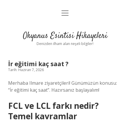
menüyü
Anasayfa
aç
Gizlilik Politikası
Okyanus Esintisi Hikayeleri
Yasal Uyarı
Denizden ilham alan neşeli bilgiler!
Hakkımızda
İr eğitimi kaç saat ?
Tarih: Haziran 7, 2026
Merhaba Ilmare ziyaretçileri! Günümüzün konusu:
“İr eğitimi kaç saat”. Hazırsanız başlayalım!
FCL ve LCL farkı nedir?
Temel kavramlar