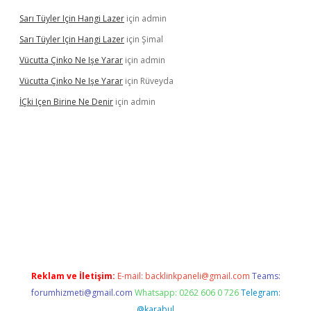
Sarı Tüyler Için Hangi Lazer
için
admin
Sarı Tüyler Için Hangi Lazer
için
Şimal
Vücutta Çinko Ne Işe Yarar
için
admin
Vücutta Çinko Ne Işe Yarar
için
Rüveyda
İÇki Içen Birine Ne Denir
için
admin
sino/
Reklam ve İletişim:
E-mail:
backlinkpaneli@gmail.com
Teams:
forumhizmeti@gmail.com
Whatsapp: 0262 606 0 726
Telegram:
@karabul