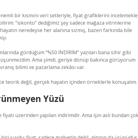
 bir kısmını veri setleriyle, fiyat grafiklerini incelemekle
ilirim: “iskonto” dediğimiz şey sadece mağaza vitrinlerine
da hayatın neredeyse her alanına sızmış, bazen farkında bile
ışı.
larında gördüğüm “%50 İNDİRİM” yazıları bana sihir gibi
 düşünmezdim. Ama şimdi, geriye dönüp bakınca görüyorum
avranış bilimi ve pazarlama zekâsı var.
 teorik değil, gerçek hayatın içinden örneklerle konuşalım.
Görünmeyen Yüzü
te fiyatı üzerinden yapılan indirimdir. Ama işin aslı bundan ço
iri şuydu: fiyat, sadece maliyetin değil, algının da ürünüdür.