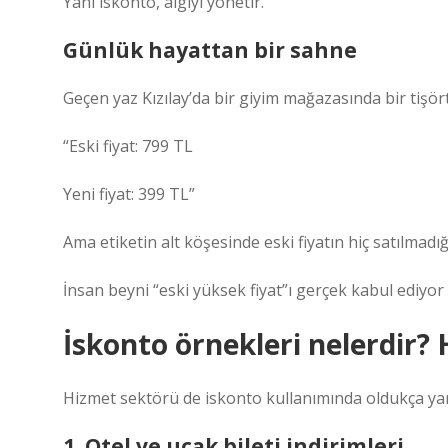
Yani iskonto, algıyı yönetir.
Günlük hayattan bir sahne
Geçen yaz Kızılay’da bir giyim mağazasında bir tişö
“Eski fiyat: 799 TL
Yeni fiyat: 399 TL”
Ama etiketin alt köşesinde eski fiyatın hiç satılmad
İnsan beyni “eski yüksek fiyat”ı gerçek kabul ediyor v
İskonto örnekleri nelerdir?
Hizmet sektörü de iskonto kullanımında oldukça yara
1. Otel ve uçak bileti indirimleri