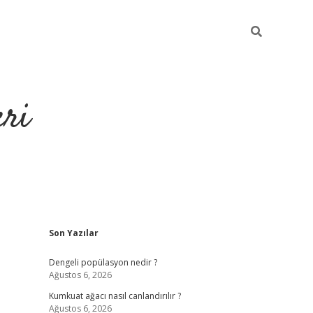
eri
Sidebar
Son Yazılar
https://ilbet.casino/
Dengeli popülasyon nedir ?
Ağustos 6, 2026
Kumkuat ağacı nasıl canlandırılır ?
Ağustos 6, 2026