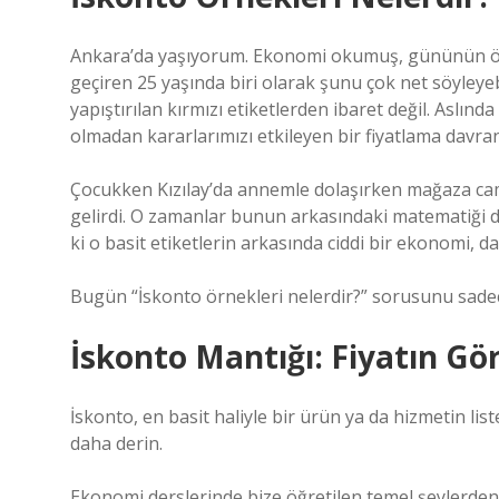
Ankara’da yaşıyorum. Ekonomi okumuş, gününün önemli
geçiren 25 yaşında biri olarak şunu çok net söyleyeb
yapıştırılan kırmızı etiketlerden ibaret değil. Aslın
olmadan kararlarımızı etkileyen bir fiyatlama davran
Çocukken Kızılay’da annemle dolaşırken mağaza cam
gelirdi. O zamanlar bunun arkasındaki matematiği
ki o basit etiketlerin arkasında ciddi bir ekonomi, d
Bugün “İskonto örnekleri nelerdir?” sorusunu sadece
İskonto Mantığı: Fiyatın 
İskonto, en basit haliyle bir ürün ya da hizmetin lis
daha derin.
Ekonomi derslerinde bize öğretilen temel şeylerden b