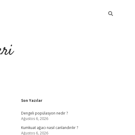
eri
Sidebar
Son Yazılar
https://ilbet.casino
Dengeli popülasyon nedir ?
Ağustos 6, 2026
Kumkuat ağacı nasıl canlandırılır ?
Ağustos 6, 2026