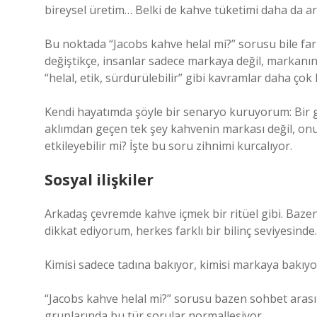
bireysel üretim… Belki de kahve tüketimi daha da ar
Bu noktada “Jacobs kahve helal mi?” sorusu bile fark
değiştikçe, insanlar sadece markaya değil, markanın 
“helal, etik, sürdürülebilir” gibi kavramlar daha ço
Kendi hayatımda şöyle bir senaryo kuruyorum: Bir g
aklımdan geçen tek şey kahvenin markası değil, onu
etkileyebilir mi? İşte bu soru zihnimi kurcalıyor.
Sosyal ilişkiler
Arkadaş çevremde kahve içmek bir ritüel gibi. Baze
dikkat ediyorum, herkes farklı bir bilinç seviyesinde.
Kimisi sadece tadına bakıyor, kimisi markaya bakıyor
“Jacobs kahve helal mi?” sorusu bazen sohbet arasında
gruplarında bu tür sorular normalleşiyor.