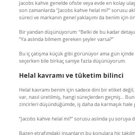
Jacobs kahve genelde ofiste veya evde en kolay ulaştı
son zamanlarda “Jacobs kahve helal mi?” sorusu aklı
süreci ve markanın genel yaklaşımı da benim için ön
Bir yandan düşünüyorum: “Belki de bu kadar detaya
“Ya aslında bilmem gereken şeyler varsa?”
Bu iç çatışma küçük gibi görünüyor ama gün içinde 
seçerken bile birkaç saniye fazla düşünüyorum.
Helal kavramı ve tüketim bilinci
Helal kavramı benim için sadece dini bir etiket deği
var, nasıl üretilmiş, hangi süreçlerden geçmiş… Bunl
zincirleri düşündüğümde, iş daha da karmaşık hale g
“Jacobs kahve helal mi?” sorusu aslında şu soruya 
Bazen etrafımdaki insanların bu konulara hiç takıl