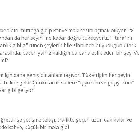
rden biri mutfağa gidip kahve makinesini açmak oluyor. 28
yandan da her şeyin “ne kadar doğru tüketiyoruz?” tarafını
ışkanlık gibi görünen şeylerin bile zihnimde büyüdüğünü fark
rasında, bazen yalnız kaldığımda bana eşlik eden bir şey. V
 mi?
 için daha geniş bir anlam taşıyor. Tükettiğim her şeyin
sı haline geldi. Çünkü artık sadece “içiyorum ve geçiyorum”
ar gibi geliyor.
etti. İşe yetişme telaşı, trafikte geçen uzun dakikalar ve
de kahve, küçük bir mola gibi.