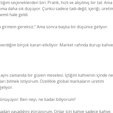
ğım seçeneklerden biri. Pratik, hızlı ve alışılmış bir tat. Ama
ma daha sık düşüyor. Çünkü sadece tadı değil, içeriği, üreti
emli hale geldi.
 girmem gereksiz.” Ama sonra başka bir düşünce geliyor:
verdiğim birçok kararı etkiliyor. Market rafında durup kahve
l, aynı zamanda bir güven meselesi. İçtiğim kahvenin içinde ne
arı bilmek istiyorum. Özellikle global markaların üretim
eliyor.
dönüşüyor: Ben neyi, ne kadar biliyorum?
madan yaşadığını görüyorum. Onlar için kahve sadece kahve.