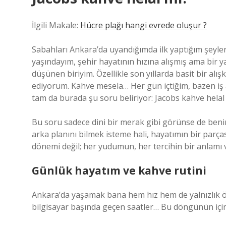
İlgili Makale:
Hücre plağı hangi evrede oluşur ?
Sabahları Ankara’da uyandığımda ilk yaptığım şeyle
yaşındayım, şehir hayatının hızına alışmış ama bir 
düşünen biriyim. Özellikle son yıllarda basit bir al
ediyorum. Kahve mesela… Her gün içtiğim, bazen iş a
tam da burada şu soru beliriyor: Jacobs kahve helal
Bu soru sadece dini bir merak gibi görünse de benim
arka planını bilmek isteme hali, hayatımın bir parça
dönemi değil; her yudumun, her tercihin bir anlamı v
Günlük hayatım ve kahve rutini
Ankara’da yaşamak bana hem hız hem de yalnızlık öğr
bilgisayar başında geçen saatler… Bu döngünün için