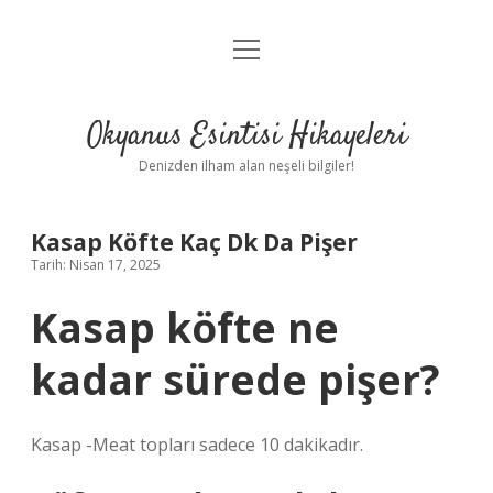
menüyü
Anasayfa
aç
Gizlilik Politikası
Okyanus Esintisi Hikayeleri
Yasal Uyarı
Denizden ilham alan neşeli bilgiler!
Hakkımızda
Kasap Köfte Kaç Dk Da Pişer
Tarih: Nisan 17, 2025
Kasap köfte ne
kadar sürede pişer?
Kasap -Meat topları sadece 10 dakikadır.