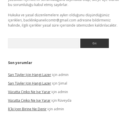
bu sorumluluğu kabul etmiş sayılırlar.
Hukuka ve yasal düzenlemelere aykırı olduğunu düşündüğünüz
içerikleri,
backlinkpanelicomtr@gmail.com
adresine bildirmeniz
halinde, ilgili içerikler yasal süre içerisinde sitemizden kaldırılacaktır.
Arama
Son yorumlar
Sarı Tüyler Için Hangi Lazer
için
admin
Sarı Tüyler Için Hangi Lazer
için
Şimal
Vücutta Çinko Ne Işe Yarar
için
admin
Vücutta Çinko Ne Işe Yarar
için
Rüveyda
İÇki Içen Birine Ne Denir
için
admin