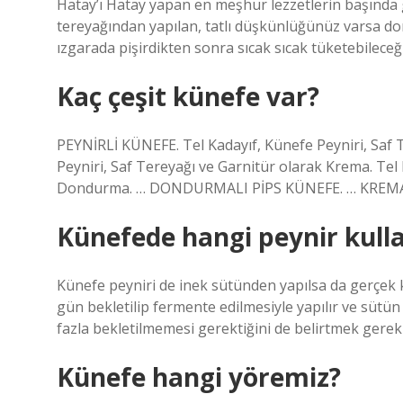
Hatay’ı Hatay yapan en meşhur lezzetlerin başında g
tereyağından yapılan, tatlı düşkünlüğünüz varsa do
ızgarada pişirdikten sonra sıcak sıcak tüketebileceğini
Kaç çeşit künefe var?
PEYNİRLİ KÜNEFE. Tel Kadayıf, Künefe Peyniri, Saf
Peyniri, Saf Tereyağı ve Garnitür olarak Krema. Tel 
Dondurma. … DONDURMALI PİPS KÜNEFE. … KREMAL
Künefede hangi peynir kulla
Künefe peyniri de inek sütünden yapılsa da gerçek ke
gün bekletilip fermente edilmesiyle yapılır ve sütü
fazla bekletilmemesi gerektiğini de belirtmek gereki
Künefe hangi yöremiz?