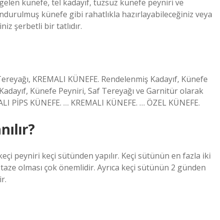
elen künefe, tel kadayıf, tuzsuz künefe peyniri ve
ndurulmuş künefe gibi rahatlıkla hazırlayabileceğiniz veya
z şerbetli bir tatlıdır.
 Tereyağı, KREMALI KÜNEFE. Rendelenmiş Kadayıf, Künefe
Kadayıf, Künefe Peyniri, Saf Tereyağı ve Garnitür olarak
I PİPS KÜNEFE. … KREMALI KÜNEFE. … ÖZEL KÜNEFE.
nılır?
çi peyniri keçi sütünden yapılır. Keçi sütünün en fazla iki
n taze olması çok önemlidir. Ayrıca keçi sütünün 2 günden
r.