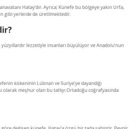
navatanı Hatay’dır. Ayrıca; Künefe bu bölgeye yakın Urfa,
n gibi yerlerde de üretilmektedir.
ir?
, yüzyıllardır lezzetiyle insanları büyülüyor ve Anadolu’nun
fenin kökeninin Lübnan ve Suriye’ye dayandığı
ı olarak meşhur olan bu tatlıyı Ortadoğu coğrafyasında
göre değişen künefe, Hatay’a özgü bir tada sahiptir. Peynir