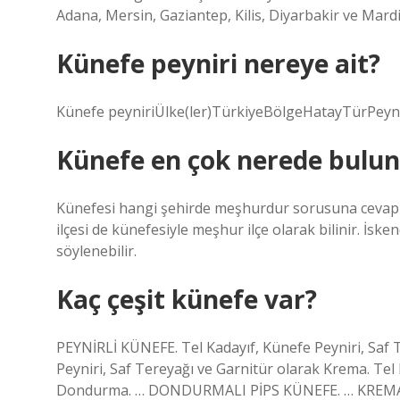
Adana, Mersin, Gaziantep, Kilis, Diyarbakir ve Mardi
Künefe peyniri nereye ait?
Künefe peyniriÜlke(ler)TürkiyeBölgeHatayTürPeyni
Künefe en çok nerede bulun
Künefesi hangi şehirde meşhurdur sorusuna cevap o
ilçesi de künefesiyle meşhur ilçe olarak bilinir. İs
söylenebilir.
Kaç çeşit künefe var?
PEYNİRLİ KÜNEFE. Tel Kadayıf, Künefe Peyniri, Saf
Peyniri, Saf Tereyağı ve Garnitür olarak Krema. Tel 
Dondurma. … DONDURMALI PİPS KÜNEFE. … KREMAL