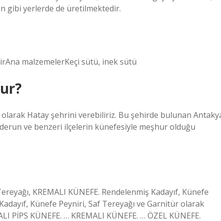
n gibi yerlerde de üretilmektedir.
rAna malzemelerKeçi sütü, inek sütü
ur?
larak Hatay şehrini verebiliriz. Bu şehirde bulunan Antaky
kenderun ve benzeri ilçelerin künefesiyle meşhur olduğu
 Tereyağı, KREMALI KÜNEFE. Rendelenmiş Kadayıf, Künefe
Kadayıf, Künefe Peyniri, Saf Tereyağı ve Garnitür olarak
I PİPS KÜNEFE. … KREMALI KÜNEFE. … ÖZEL KÜNEFE.