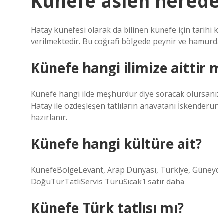
Künefe aslen nered
Hatay künefesi olarak da bilinen künefe için tarihi k
verilmektedir. Bu coğrafi bölgede peynir ve hamurda
Künefe hangi ilimize aittir
Künefe hangi ilde meşhurdur diye soracak olursanız
Hatay ile özdeşleşen tatlıların anavatanı İskenderu
hazırlanır.
Künefe hangi kültüre ait?
KünefeBölgeLevant, Arap Dünyası, Türkiye, Güne
DoğuTürTatlıServis TürüSıcak1 satır daha
Künefe Türk tatlısı mı?