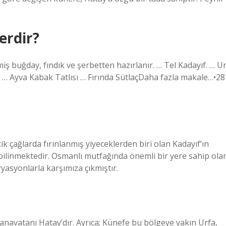
erdir?
iş buğday, fındık ve şerbetten hazırlanır. … Tel Kadayıf. … U
. … Ayva Kabak Tatlısı … Fırında SütlaçDaha fazla makale…•28
k çağlarda fırınlanmış yiyeceklerden biri olan Kadayıf’ın
ilinmektedir. Osmanlı mutfağında önemli bir yere sahip ola
ryasyonlarla karşımıza çıkmıştır.
navatanı Hatay’dır. Ayrıca; Künefe bu bölgeye yakın Urfa,