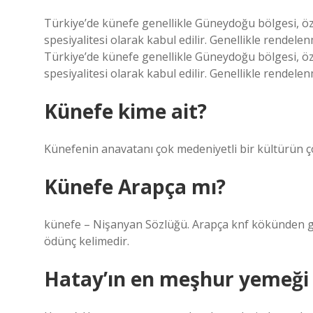
Türkiye’de künefe genellikle Güneydoğu bölgesi, özell
spesiyalitesi olarak kabul edilir. Genellikle rendele
Türkiye’de künefe genellikle Güneydoğu bölgesi, özell
spesiyalitesi olarak kabul edilir. Genellikle rendelen
Künefe kime ait?
Künefenin anavatanı çok medeniyetli bir kültürün çö
Künefe Arapça mı?
künefe – Nişanyan Sözlüğü. Arapça knf kökünden gelen kunāfa(t) كنافة “tel kadayıfı”
ödünç kelimedir.
Hatay’ın en meşhur yemeği 