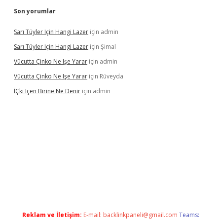
Son yorumlar
Sarı Tüyler Için Hangi Lazer
için
admin
Sarı Tüyler Için Hangi Lazer
için
Şimal
Vücutta Çinko Ne Işe Yarar
için
admin
Vücutta Çinko Ne Işe Yarar
için
Rüveyda
İÇki Içen Birine Ne Denir
için
admin
o/
Reklam ve İletişim:
E-mail:
backlinkpaneli@gmail.com
Teams: