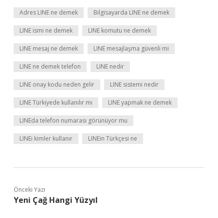
Adres LINE ne demek
Bilgisayarda LINE ne demek
LINE ismi ne demek
LINE komutu ne demek
LINE mesaj ne demek
LINE mesajlaşma güvenli mi
LINE ne demek telefon
LINE nedir
LINE onay kodu neden gelir
LINE sistemi nedir
LINE Türkiyede kullanılır mı
LINE yapmak ne demek
LINEda telefon numarası görünüyor mu
LINEi kimler kullanır
LINEin Türkçesi ne
Önceki Yazı
Yeni Çağ Hangi Yüzyıl