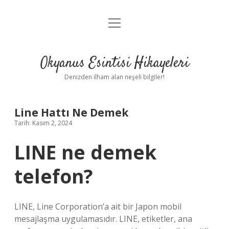
menüyü
Anasayfa
aç
Gizlilik Politikası
Okyanus Esintisi Hikayeleri
Yasal Uyarı
Denizden ilham alan neşeli bilgiler!
Hakkımızda
Line Hattı Ne Demek
Tarih: Kasım 2, 2024
LINE ne demek
telefon?
LINE, Line Corporation’a ait bir Japon mobil
mesajlaşma uygulamasıdır. LINE, etiketler, ana