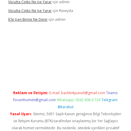
Vücutta Çinko Ne Işe Yarar
için
admin
Vücutta Çinko Ne Işe Yarar
için
Rüveyda
İÇki Içen Birine Ne Denir
için
admin
casino/
Reklam ve İletişim:
E-mail:
backlinkpaneli@gmail.com
Teams:
forumhizmeti@gmail.com
Whatsapp: 0262 606 0 726
Telegram:
@karabul
Yasal Uyarı:
Sitemiz, 5651 Sayılı Kanun gereğince Bilgi Teknolojileri
ve İletişim Kurumu (BTK) tarafından onaylanmış bir Yer Sağlayıcı
olarak hizmet vermektedir. Bu nedenle, sitedeki içerikleri proaktif