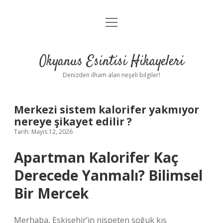
menüyü
Anasayfa
aç
Gizlilik Politikası
Okyanus Esintisi Hikayeleri
Yasal Uyarı
Denizden ilham alan neşeli bilgiler!
Hakkımızda
Merkezi sistem kalorifer yakmıyor
nereye şikayet edilir ?
Tarih: Mayıs 12, 2026
Apartman Kalorifer Kaç
Derecede Yanmalı? Bilimsel
Bir Mercek
Merhaba, Eskişehir’in nispeten soğuk kış