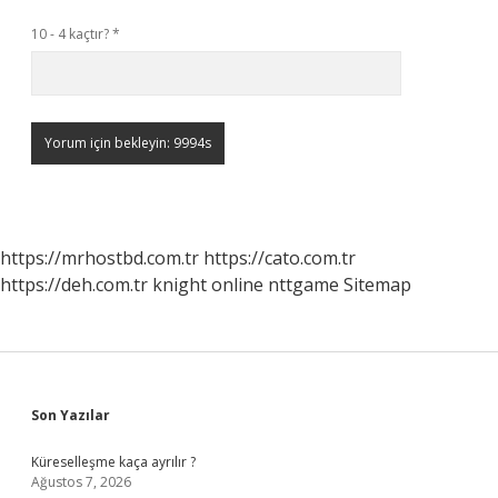
10 - 4 kaçtır?
*
https://mrhostbd.com.tr
https://cato.com.tr
https://deh.com.tr
knight online
nttgame
Sitemap
Sidebar
Son Yazılar
Küreselleşme kaça ayrılır ?
Ağustos 7, 2026