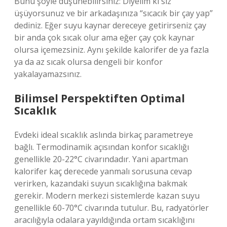
Bunu şöyle düşünebilirsiniz: Diyelim ki siz
üşüyorsunuz ve bir arkadaşınıza “sıcacık bir çay yap”
dediniz. Eğer suyu kaynar dereceye getirirseniz çay
bir anda çok sıcak olur ama eğer çay çok kaynar
olursa içemezsiniz. Aynı şekilde kalorifer de ya fazla
ya da az sıcak olursa dengeli bir konfor
yakalayamazsınız.
Bilimsel Perspektiften Optimal
Sıcaklık
Evdeki ideal sıcaklık aslında birkaç parametreye
bağlı. Termodinamik açısından konfor sıcaklığı
genellikle 20-22°C civarındadır. Yani apartman
kalorifer kaç derecede yanmalı sorusuna cevap
verirken, kazandaki suyun sıcaklığına bakmak
gerekir. Modern merkezi sistemlerde kazan suyu
genellikle 60-70°C civarında tutulur. Bu, radyatörler
aracılığıyla odalara yayıldığında ortam sıcaklığını