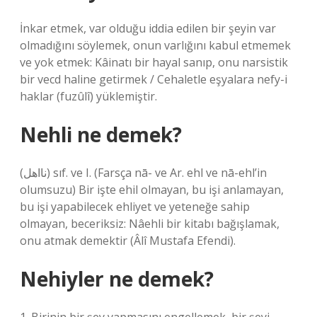
İnkar etmek, var olduğu iddia edilen bir şeyin var
olmadığını söylemek, onun varlığını kabul etmemek
ve yok etmek: Kâinatı bir hayal sanıp, onu narsistik
bir vecd haline getirmek / Cehaletle eşyalara nefy-i
haklar (fuzûlî) yüklemiştir.
Nehli ne demek?
(ﻧﺎﺍﻫﻞ) sıf. ve I. (Farsça nā- ve Ar. ehl ve nā-ehl’in
olumsuzu) Bir işte ehil olmayan, bu işi anlamayan,
bu işi yapabilecek ehliyet ve yeteneğe sahip
olmayan, beceriksiz: Nâehli bir kitabı bağışlamak,
onu atmak demektir (Âlî Mustafa Efendi).
Nehiyler ne demek?