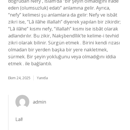
doğrudan Nefy , İslam’da “bir şeyin olmadığını ifade
eden (olumsuzluk) edatı” anlamına gelir. Ayrıca,
“nefy” kelimesi şu anlamlara da gelir: Nefy ve isbât
zikri ise, “Lâ ilâhe illallah” diyerek yapılan bir zikirdir;
“Lâ ilâhe” kısmı nefy, “illallah” kısmı ise isbât olarak
adlandırılır. Bu zikir, Nakşbendîlik’te kelime-i tevhid
zikri olarak bilinir. Sürgün etmek . Birini kendi rızası
olmadan bir yerden başka bir yere nakletmek,
sürmek. Bir şeyin yokluğunu veya olmadığını iddia
etmek . ile bağlantılı.
Ekim 24, 2025
Yanıtla
admin
Lal!