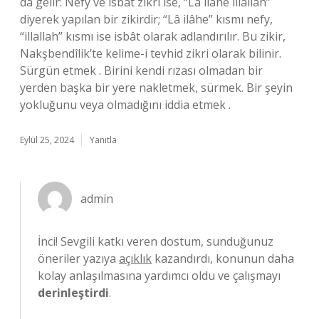
da gelir: Nefy ve isbât zikri ise, “Lâ ilâhe illallah”
diyerek yapılan bir zikirdir; “Lâ ilâhe” kısmı nefy,
“illallah” kısmı ise isbât olarak adlandırılır. Bu zikir,
Nakşbendîlik’te kelime-i tevhid zikri olarak bilinir.
Sürgün etmek . Birini kendi rızası olmadan bir
yerden başka bir yere nakletmek, sürmek. Bir şeyin
yokluğunu veya olmadığını iddia etmek .
Eylül 25, 2024
Yanıtla
admin
İnci! Sevgili katkı veren dostum, sunduğunuz
öneriler yazıya
açıklık
kazandırdı, konunun daha
kolay anlaşılmasına yardımcı oldu ve çalışmayı
derinleştirdi
.