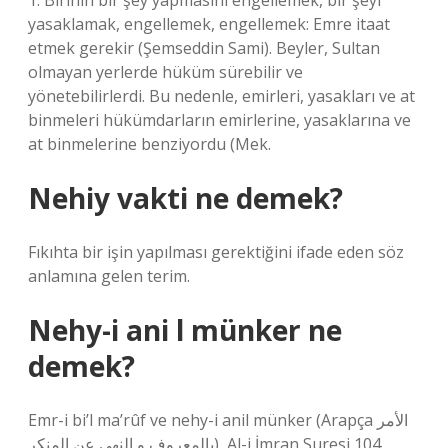
1. Birinin bir şey yapmasını engellemek, bir şeyi
yasaklamak, engellemek, engellemek: Emre itaat
etmek gerekir (Şemseddin Sami). Beyler, Sultan
olmayan yerlerde hüküm sürebilir ve
yönetebilirlerdi. Bu nedenle, emirleri, yasakları ve at
binmeleri hükümdarların emirlerine, yasaklarına ve
at binmelerine benziyordu (Mek.
Nehiy vakti ne demek?
Fıkıhta bir işin yapılması gerektiğini ifade eden söz
anlamına gelen terim.
Nehy-i ani l münker ne
demek?
Emr-i bi’l ma’rûf ve nehy-i anil münker (Arapça الأمر
بالمعروف و النهي عن المنكر), Al-i İmran Suresi 104,