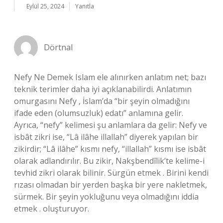
Eylül 25, 2024
Yanıtla
Dörtnal
Nefy Ne Demek Islam ele alınırken anlatım net; bazı
teknik terimler daha iyi açıklanabilirdi. Anlatımın
omurgasını Nefy , İslam’da “bir şeyin olmadığını
ifade eden (olumsuzluk) edatı” anlamına gelir.
Ayrıca, “nefy” kelimesi şu anlamlara da gelir: Nefy ve
isbât zikri ise, “Lâ ilâhe illallah” diyerek yapılan bir
zikirdir; “Lâ ilâhe” kısmı nefy, “illallah” kısmı ise isbât
olarak adlandırılır. Bu zikir, Nakşbendîlik’te kelime-i
tevhid zikri olarak bilinir. Sürgün etmek . Birini kendi
rızası olmadan bir yerden başka bir yere nakletmek,
sürmek. Bir şeyin yokluğunu veya olmadığını iddia
etmek . oluşturuyor.