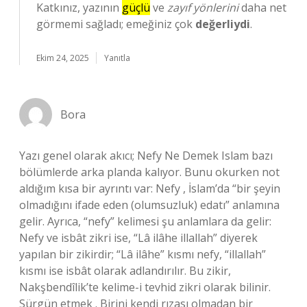
Katkınız, yazının
güçlü
ve
zayıf yönlerini
daha net
görmemi sağladı; emeğiniz çok
değerliydi
.
Ekim 24, 2025
Yanıtla
Bora
Yazı genel olarak akıcı; Nefy Ne Demek Islam bazı
bölümlerde arka planda kalıyor. Bunu okurken not
aldığım kısa bir ayrıntı var: Nefy , İslam’da “bir şeyin
olmadığını ifade eden (olumsuzluk) edatı” anlamına
gelir. Ayrıca, “nefy” kelimesi şu anlamlara da gelir:
Nefy ve isbât zikri ise, “Lâ ilâhe illallah” diyerek
yapılan bir zikirdir; “Lâ ilâhe” kısmı nefy, “illallah”
kısmı ise isbât olarak adlandırılır. Bu zikir,
Nakşbendîlik’te kelime-i tevhid zikri olarak bilinir.
Sürgün etmek . Birini kendi rızası olmadan bir