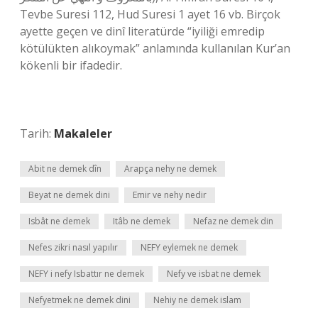
Tevbe Suresi 112, Hud Suresi 1 ayet 16 vb. Birçok
ayette geçen ve dinî literatürde “iyiliği emredip
kötülükten alıkoymak” anlamında kullanılan Kur’an
kökenli bir ifadedir.
Tarih:
Makaleler
Abit ne demek dîn
Arapça nehy ne demek
Beyat ne demek dini
Emir ve nehy nedir
Isbât ne demek
Itâb ne demek
Nefaz ne demek din
Nefes zikri nasıl yapılır
NEFY eylemek ne demek
NEFY i nefy Isbattır ne demek
Nefy ve isbat ne demek
Nefyetmek ne demek dini
Nehiy ne demek islam