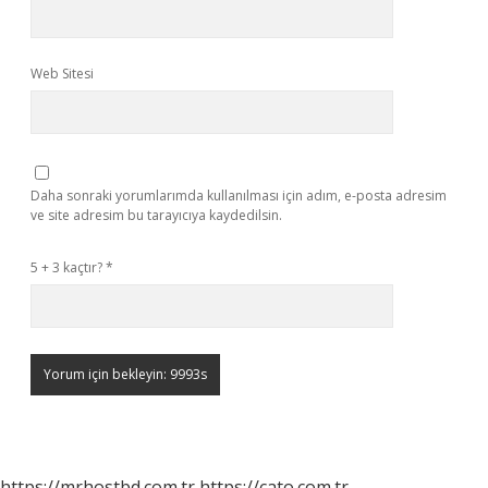
Web Sitesi
Daha sonraki yorumlarımda kullanılması için adım, e-posta adresim
ve site adresim bu tarayıcıya kaydedilsin.
5 + 3 kaçtır?
*
https://mrhostbd.com.tr
https://cato.com.tr