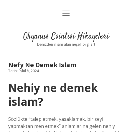
menüyü
Anasayfa
aç
Gizlilik Politikası
Okyanus Esintisi Hikayeleri
Yasal Uyarı
Denizden ilham alan neşeli bilgiler!
Hakkımızda
Nefy Ne Demek Islam
Tarih: Eylül 8, 2024
Nehiy ne demek
islam?
Sözlükte “talep etmek, yasaklamak, bir şeyi
yapmaktan men etmek” anlamlarına gelen nehiy