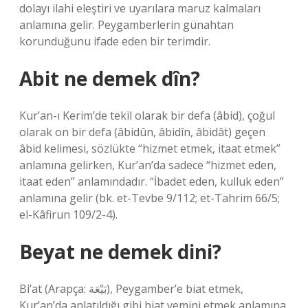
dolayı ilahi eleştiri ve uyarılara maruz kalmaları
anlamına gelir. Peygamberlerin günahtan
korunduğunu ifade eden bir terimdir.
Abit ne demek dîn?
Kur’an-ı Kerim’de tekil olarak bir defa (âbid), çoğul
olarak on bir defa (âbidûn, âbidîn, âbidât) geçen
âbid kelimesi, sözlükte “hizmet etmek, itaat etmek”
anlamına gelirken, Kur’an’da sadece “hizmet eden,
itaat eden” anlamındadır. “İbadet eden, kulluk eden”
anlamına gelir (bk. et-Tevbe 9/112; et-Tahrim 66/5;
el-Kâfirun 109/2-4).
Beyat ne demek dini?
Bi’at (Arapça: بَيْعَة), Peygamber’e biat etmek,
Kur’an’da anlatıldığı gibi biat yemini etmek anlamına