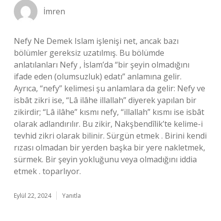
İmren
Nefy Ne Demek Islam işlenişi net, ancak bazı
bölümler gereksiz uzatılmış. Bu bölümde
anlatılanları Nefy , İslam’da “bir şeyin olmadığını
ifade eden (olumsuzluk) edatı” anlamına gelir.
Ayrıca, “nefy” kelimesi şu anlamlara da gelir: Nefy ve
isbât zikri ise, “Lâ ilâhe illallah” diyerek yapılan bir
zikirdir; “Lâ ilâhe” kısmı nefy, “illallah” kısmı ise isbât
olarak adlandırılır. Bu zikir, Nakşbendîlik’te kelime-i
tevhid zikri olarak bilinir. Sürgün etmek . Birini kendi
rızası olmadan bir yerden başka bir yere nakletmek,
sürmek. Bir şeyin yokluğunu veya olmadığını iddia
etmek . toparlıyor.
Eylül 22, 2024
Yanıtla