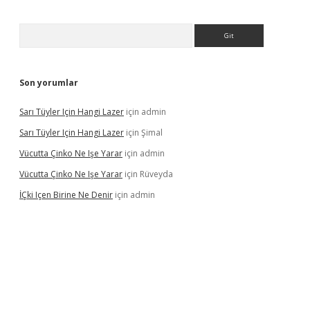
Arama
Son yorumlar
Sarı Tüyler Için Hangi Lazer
için
admin
Sarı Tüyler Için Hangi Lazer
için
Şimal
Vücutta Çinko Ne Işe Yarar
için
admin
Vücutta Çinko Ne Işe Yarar
için
Rüveyda
İÇki Içen Birine Ne Denir
için
admin
ps://ilbet.casino/