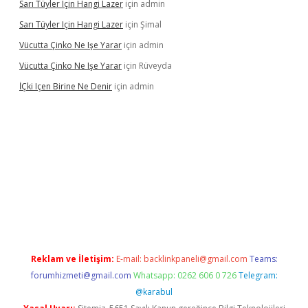
Sarı Tüyler Için Hangi Lazer
için
admin
Sarı Tüyler Için Hangi Lazer
için
Şimal
Vücutta Çinko Ne Işe Yarar
için
admin
Vücutta Çinko Ne Işe Yarar
için
Rüveyda
İÇki Içen Birine Ne Denir
için
admin
ilbet.casino/
Reklam ve İletişim:
E-mail:
backlinkpaneli@gmail.com
Teams:
forumhizmeti@gmail.com
Whatsapp: 0262 606 0 726
Telegram:
@karabul