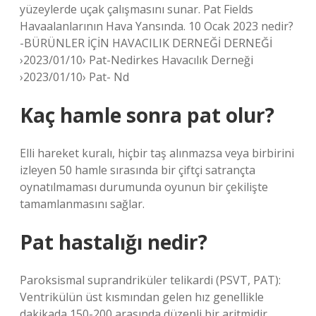
yüzeylerde uçak çalışmasını sunar. Pat Fields
Havaalanlarının Hava Yansında. 10 Ocak 2023 nedir?
-BÜRÜNLER İÇİN HAVACILIK DERNEĞİ DERNEĞİ
›2023/01/10› Pat-Nedirkes Havacılık Derneği
›2023/01/10› Pat- Nd
Kaç hamle sonra pat olur?
Elli hareket kuralı, hiçbir taş alınmazsa veya birbirini
izleyen 50 hamle sırasında bir çiftçi satrançta
oynatılmaması durumunda oyunun bir çekilişte
tamamlanmasını sağlar.
Pat hastalığı nedir?
Paroksismal suprandriküler telikardi (PSVT, PAT):
Ventrikülün üst kısmından gelen hız genellikle
dakikada 150-200 arasında düzenli bir aritmidir.