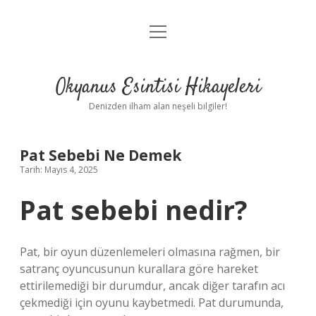
menüyü
Anasayfa
aç
Gizlilik Politikası
Okyanus Esintisi Hikayeleri
Yasal Uyarı
Denizden ilham alan neşeli bilgiler!
Hakkımızda
Pat Sebebi Ne Demek
Tarih: Mayıs 4, 2025
Pat sebebi nedir?
Pat, bir oyun düzenlemeleri olmasına rağmen, bir
satranç oyuncusunun kurallara göre hareket
ettirilemediği bir durumdur, ancak diğer tarafın acı
çekmediği için oyunu kaybetmedi. Pat durumunda,