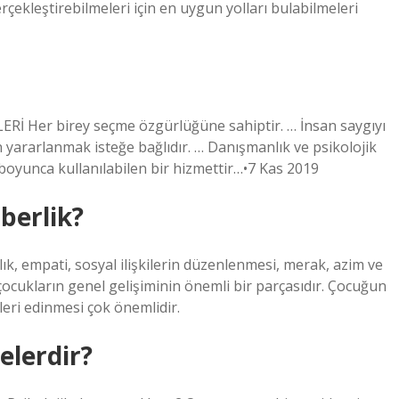
erçekleştirebilmeleri için en uygun yolları bulabilmeleri
 Her birey seçme özgürlüğüne sahiptir. … İnsan saygıyı
n yararlanmak isteğe bağlıdır. … Danışmanlık ve psikolojik
 boyunca kullanılabilen bir hizmettir…•7 Kas 2019
hberlik?
k, empati, sosyal ilişkilerin düzenlenmesi, merak, azim ve
, çocukların genel gelişiminin önemli bir parçasıdır. Çocuğun
leri edinmesi çok önemlidir.
elerdir?