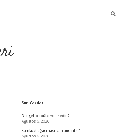
eri
Sidebar
Son Yazılar
https://ilbet.casino
Dengeli popülasyon nedir ?
Ağustos 6, 2026
Kumkuat ağacı nasıl canlandırılır ?
Ağustos 6, 2026