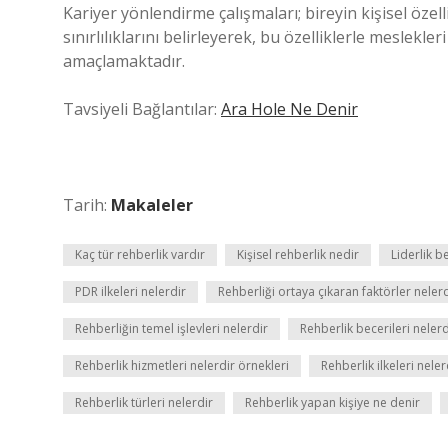
Kariyer yönlendirme çalışmaları; bireyin kişisel özellik
sınırlılıklarını belirleyerek, bu özelliklerle meslekle
amaçlamaktadır.
Tavsiyeli Bağlantılar:
Ara Hole Ne Denir
Tarih:
Makaleler
Kaç tür rehberlik vardır
Kişisel rehberlik nedir
Liderlik b
PDR ilkeleri nelerdir
Rehberliği ortaya çıkaran faktörler neler
Rehberliğin temel işlevleri nelerdir
Rehberlik becerileri nelerd
Rehberlik hizmetleri nelerdir örnekleri
Rehberlik ilkeleri neler
Rehberlik türleri nelerdir
Rehberlik yapan kişiye ne denir