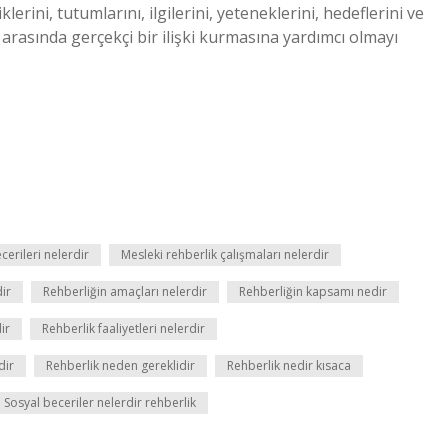
lerini, tutumlarını, ilgilerini, yeteneklerini, hedeflerini ve
ri arasında gerçekçi bir ilişki kurmasına yardımcı olmayı
ecerileri nelerdir
Mesleki rehberlik çalışmaları nelerdir
dir
Rehberliğin amaçları nelerdir
Rehberliğin kapsamı nedir
ir
Rehberlik faaliyetleri nelerdir
dir
Rehberlik neden gereklidir
Rehberlik nedir kısaca
Sosyal beceriler nelerdir rehberlik