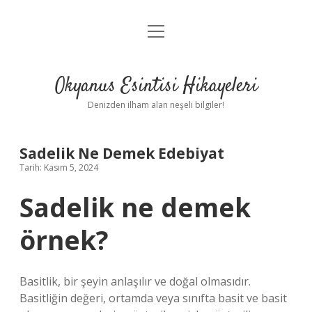
menüyü
Anasayfa
aç
Gizlilik Politikası
Okyanus Esintisi Hikayeleri
Yasal Uyarı
Denizden ilham alan neşeli bilgiler!
Hakkımızda
Sadelik Ne Demek Edebiyat
Tarih: Kasım 5, 2024
Sadelik ne demek
örnek?
Basitlik, bir şeyin anlaşılır ve doğal olmasıdır.
Basitliğin değeri, ortamda veya sınıfta basit ve basit