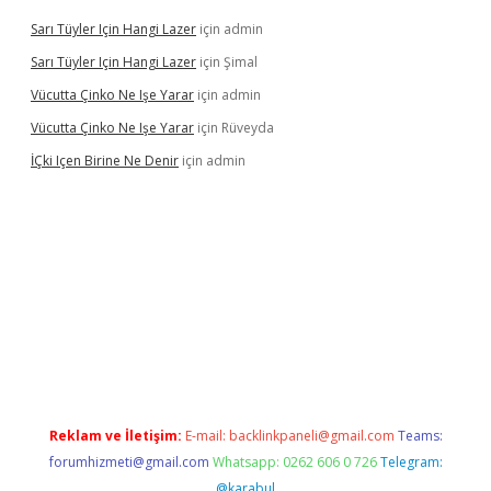
Sarı Tüyler Için Hangi Lazer
için
admin
Sarı Tüyler Için Hangi Lazer
için
Şimal
Vücutta Çinko Ne Işe Yarar
için
admin
Vücutta Çinko Ne Işe Yarar
için
Rüveyda
İÇki Içen Birine Ne Denir
için
admin
casino/
Reklam ve İletişim:
E-mail:
backlinkpaneli@gmail.com
Teams:
forumhizmeti@gmail.com
Whatsapp: 0262 606 0 726
Telegram:
@karabul