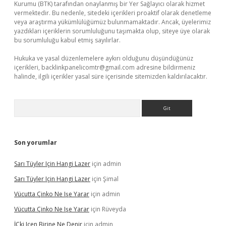
Kurumu (BTK) tarafından onaylanmış bir Yer Sağlayıcı olarak hizmet
vermektedir. Bu nedenle, sitedeki içerikleri proaktif olarak denetleme
veya araştırma yükümlülüğümüz bulunmamaktadır. Ancak, üyelerimiz
yazdıkları içeriklerin sorumluluğunu taşımakta olup, siteye üye olarak
bu sorumluluğu kabul etmiş sayılırlar.
Hukuka ve yasal düzenlemelere aykırı olduğunu düşündüğünüz
içerikleri,
backlinkpanelicomtr@gmail.com
adresine bildirmeniz
halinde, ilgili içerikler yasal süre içerisinde sitemizden kaldırılacaktır.
Arama
Son yorumlar
Sarı Tüyler Için Hangi Lazer
için
admin
Sarı Tüyler Için Hangi Lazer
için
Şimal
Vücutta Çinko Ne Işe Yarar
için
admin
Vücutta Çinko Ne Işe Yarar
için
Rüveyda
İÇki Içen Birine Ne Denir
için
admin