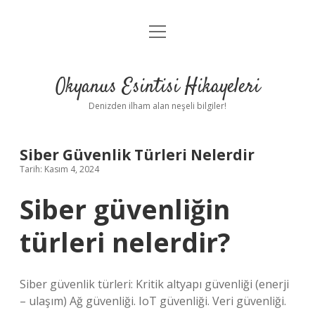
menüyü
Anasayfa
aç
Gizlilik Politikası
Okyanus Esintisi Hikayeleri
Yasal Uyarı
Denizden ilham alan neşeli bilgiler!
Hakkımızda
Siber Güvenlik Türleri Nelerdir
Tarih: Kasım 4, 2024
Siber güvenliğin
türleri nelerdir?
Siber güvenlik türleri: Kritik altyapı güvenliği (enerji
– ulaşım) Ağ güvenliği. IoT güvenliği. Veri güvenliği.