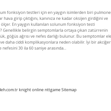
unum fonksiyon testleri için en yaygın isimlerden biri pulmone
r hava girip çıktığını, kanınıza ne kadar oksijen girdiğini ve
nı ölçer. En yaygın kullanılan solunum fonksiyon testi
? Genellikle belirgin semptomlarla ortaya çıkan zatürrenin
k, göğüs ağrısı ve nefes darlığı bulunur. Bu semptomlar el
 ve daha ciddi komplikasyonlara neden olabilir. İyi bir akciğer
e nefesini 30 ila 60 saniye arasında…
deh.com.tr
knight online
nttgame
Sitemap