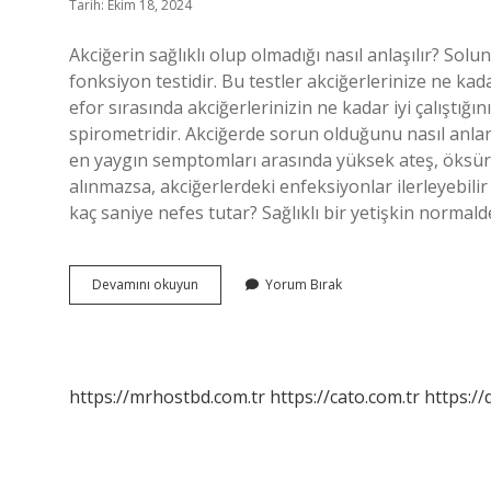
Tarih: Ekim 18, 2024
Akciğerin sağlıklı olup olmadığı nasıl anlaşılır? Sol
fonksiyon testidir. Bu testler akciğerlerinize ne kada
efor sırasında akciğerlerinizin ne kadar iyi çalıştığı
spirometridir. Akciğerde sorun olduğunu nasıl anlar
en yaygın semptomları arasında yüksek ateş, öksürü
alınmazsa, akciğerlerdeki enfeksiyonlar ilerleyebilir
kaç saniye nefes tutar? Sağlıklı bir yetişkin normald
Ciğerlerimin
Devamını okuyun
Yorum Bırak
Sağlıklı
Olduğunu
Nasıl
Anlarım
https://mrhostbd.com.tr
https://cato.com.tr
https://