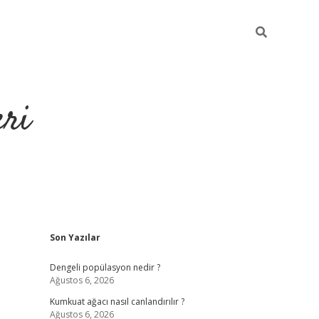
eri
Sidebar
Son Yazılar
https://ilbe
Dengeli popülasyon nedir ?
Ağustos 6, 2026
m
Kumkuat ağacı nasıl canlandırılır ?
Ağustos 6, 2026