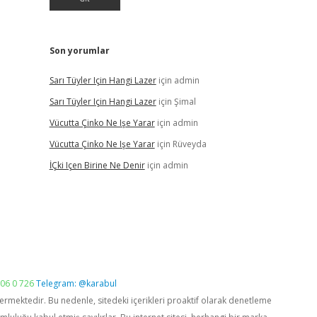
Son yorumlar
Sarı Tüyler Için Hangi Lazer
için
admin
Sarı Tüyler Için Hangi Lazer
için
Şimal
Vücutta Çinko Ne Işe Yarar
için
admin
Vücutta Çinko Ne Işe Yarar
için
Rüveyda
İÇki Içen Birine Ne Denir
için
admin
06 0 726
Telegram: @karabul
vermektedir. Bu nedenle, sitedeki içerikleri proaktif olarak denetleme