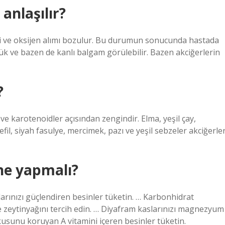
 anlaşılır?
işi ve oksijen alımı bozulur. Bu durumun sonucunda hastada
rük ve bazen de kanlı balgam görülebilir. Bazen akciğerlerin
?
 ve karotenoidler açısından zengindir. Elma, yeşil çay,
fil, siyah fasulye, mercimek, pazı ve yeşil sebzeler akciğerler
 ne yapmalı?
larınızı güçlendiren besinler tüketin. … Karbonhidrat
e zeytinyağını tercih edin. … Diyafram kaslarınızı magnezyum
kusunu koruyan A vitamini içeren besinler tüketin.