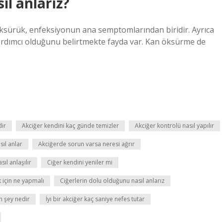
ıl anlarız?
 Öksürük, enfeksiyonun ana semptomlarından biridir. Ayrıca
rdımcı olduğunu belirtmekte fayda var. Kan öksürme de
dir
Akciğer kendini kaç günde temizler
Akciğer kontrolü nasıl yapılır
ıl anlar
Akciğerde sorun varsa neresi ağrır
sıl anlaşılır
Ciğer kendini yeniler mi
 için ne yapmalı
Ciğerlerin dolu olduğunu nasıl anlarız
en şey nedir
İyi bir akciğer kaç saniye nefes tutar