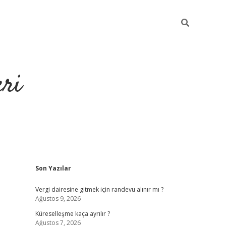
eri
Sidebar
m
Son Yazılar
https://ilbet.casino/
Vergi dairesine gitmek için randevu alınır mı ?
Ağustos 9, 2026
Küreselleşme kaça ayrılır ?
Ağustos 7, 2026