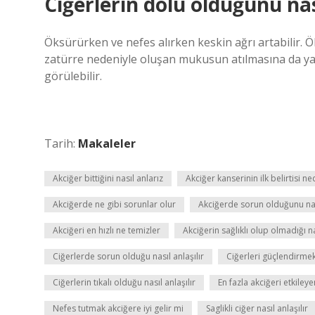
Ciğerlerin dolu olduğunu nas
Öksürürken ve nefes alırken keskin ağrı artabilir.
zatürre nedeniyle oluşan mukusun atılmasına da ya
görülebilir.
Tarih:
Makaleler
Akciğer bittiğini nasıl anlarız
Akciğer kanserinin ilk belirtisi ne
Akciğerde ne gibi sorunlar olur
Akciğerde sorun olduğunu nas
Akciğeri en hızlı ne temizler
Akciğerin sağlıklı olup olmadığı na
Ciğerlerde sorun olduğu nasıl anlaşılır
Ciğerleri güçlendirmek
Ciğerlerin tıkalı olduğu nasıl anlaşılır
En fazla akciğeri etkiley
Nefes tutmak akciğere iyi gelir mi
Saglikli ciğer nasıl anlaşılır