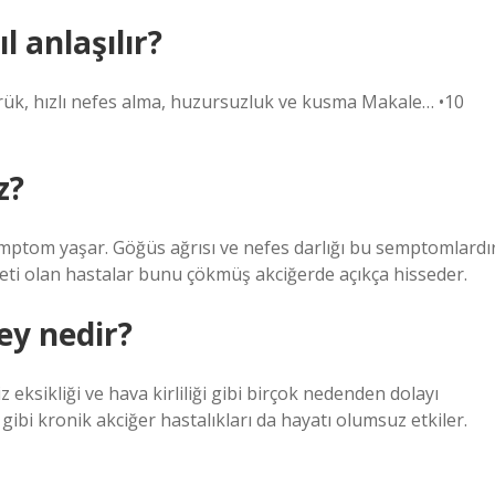
l anlaşılır?
sürük, hızlı nefes alma, huzursuzluk ve kusma Makale… •10
z?
emptom yaşar. Göğüs ağrısı ve nefes darlığı bu semptomlardır
eti olan hastalar bunu çökmüş akciğerde açıkça hisseder.
şey nedir?
 eksikliği ve hava kirliliği gibi birçok nedenden dolayı
gibi kronik akciğer hastalıkları da hayatı olumsuz etkiler.