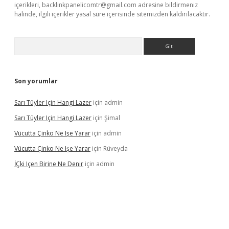
içerikleri,
backlinkpanelicomtr@gmail.com
adresine bildirmeniz
halinde, ilgili içerikler yasal süre içerisinde sitemizden kaldırılacaktır.
Arama
Son yorumlar
Sarı Tüyler Için Hangi Lazer
için
admin
Sarı Tüyler Için Hangi Lazer
için
Şimal
Vücutta Çinko Ne Işe Yarar
için
admin
Vücutta Çinko Ne Işe Yarar
için
Rüveyda
İÇki Içen Birine Ne Denir
için
admin