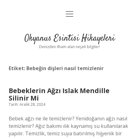
menüyü
Anasayfa
aç
Gizlilik Politikası
Okyanus Esintisi Hikayeleri
Yasal Uyarı
Denizden ilham alan neşeli bilgiler!
Hakkımızda
Etiket:
Bebeğin dişleri nasıl temizlenir
Bebeklerin Ağzı Islak Mendille
Silinir Mi
Tarih: Aralık 28, 2024
Bebek ağzı ne ile temizlenir? Yenidoğanın ağzı nasıl
temizlenir? Ağız bakımı ılık kaynamış su kullanılarak
yapılır. Temizlik, temiz suya batırılmış hijyenik bir