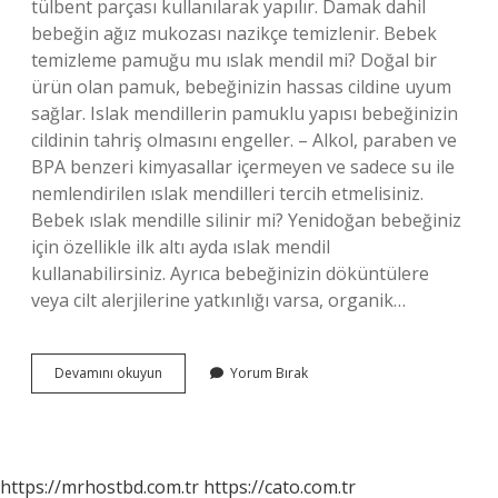
tülbent parçası kullanılarak yapılır. Damak dahil
bebeğin ağız mukozası nazikçe temizlenir. Bebek
temizleme pamuğu mu ıslak mendil mi? Doğal bir
ürün olan pamuk, bebeğinizin hassas cildine uyum
sağlar. Islak mendillerin pamuklu yapısı bebeğinizin
cildinin tahriş olmasını engeller. – Alkol, paraben ve
BPA benzeri kimyasallar içermeyen ve sadece su ile
nemlendirilen ıslak mendilleri tercih etmelisiniz.
Bebek ıslak mendille silinir mi? Yenidoğan bebeğiniz
için özellikle ilk altı ayda ıslak mendil
kullanabilirsiniz. Ayrıca bebeğinizin döküntülere
veya cilt alerjilerine yatkınlığı varsa, organik…
Bebeklerin
Devamını okuyun
Yorum Bırak
Ağzı
Islak
Mendille
Silinir
Mi
https://mrhostbd.com.tr
https://cato.com.tr