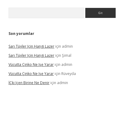
Arama
Son yorumlar
Sarı Tüyler Için Hangi Lazer
için
admin
Sarı Tüyler Için Hangi Lazer
için
Şimal
Vücutta Çinko Ne Işe Yarar
için
admin
Vücutta Çinko Ne Işe Yarar
için
Rüveyda
İÇki Içen Birine Ne Denir
için
admin
ps://ilbet.casino/